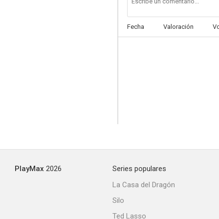
Fecha
Valoración
V
Trío de venganza
--
PlayMax
2026
Series populares
California Dreaming
La Casa del Dragón
Silo
Ted Lasso