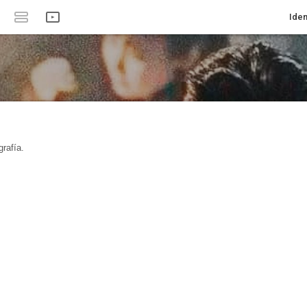
Iden
rafía.