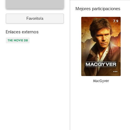
Mejores participaciones
Favorito/a
7.9
Enlaces externos
MacGyver
6.9