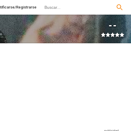
tificarse/Registrarse
--