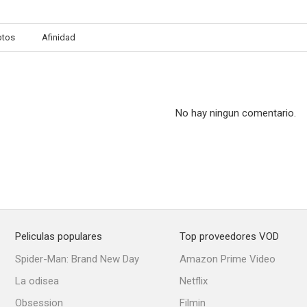
otos
Afinidad
Un trabajo de monos
Condenado a morir
Huida dese
--
--
No hay ningun comentario.
Peliculas populares
Top proveedores VOD
Almost Summer
La deserción de Simas Kudirka
Scott Jo
Spider-Man: Brand New Day
Amazon Prime Video
La odisea
Netflix
Obsession
Filmin