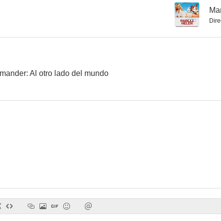
6.4
Mam
Dire
Río salvaje
Ha nacido una estrella
Yo soy la j
--
--
ander: Al otro lado del mundo
Borrón y cuenta nueva (Clean Slate)
Hijas de la calle
--
--