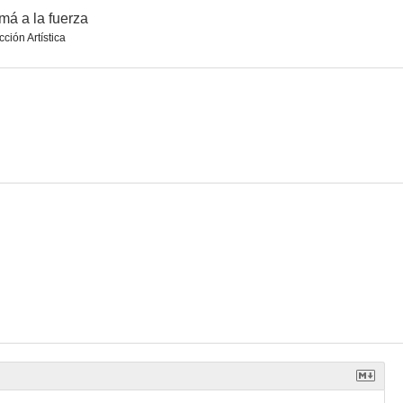
á a la fuerza
cción Artística
usticia
Conspiración en la sombra
BASEketball - muchas pelotas en juego
--
--
--
Condor (Los Angeles 1999)
Final Jeopardy
Un asesino en las aulas
--
--
--