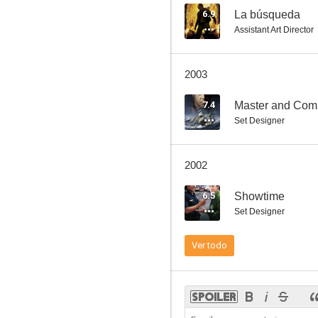
6.9
La búsqueda
Assistant Art Director
Salto al peligro
2003
--
7.4
Master and Comm
Set Designer
2002
6.5
Showtime
Set Designer
John Carpenter: Escape from New York
Ver todo
--