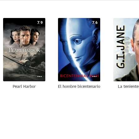
7.9
7.6
Pearl Harbor
El hombre bicentenario
La teniente
6.5
6.2