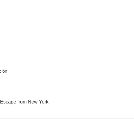
2013: Rescate en L.A.
Nunca me han besado
Alerta m
6.9
6.5
ción
El gran despilfarro
En tierra peligrosa 2
Showti
6.1
6.0
 Escape from New York