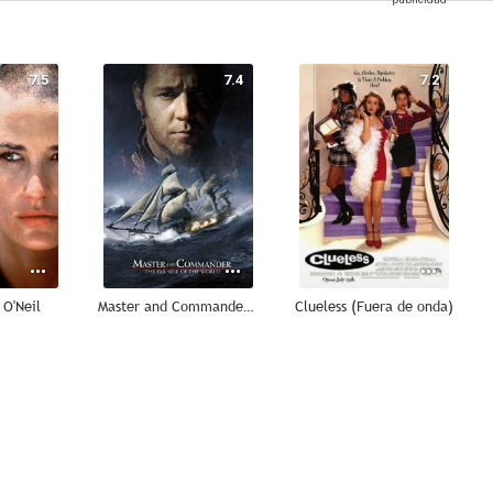
7.5
7.4
7.2
 O'Neil
Master and Commander: Al otro lado del mundo
Clueless (Fuera de onda)
6.2
6.0
5.9