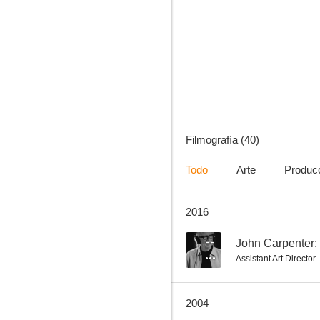
La búsqueda
7.0
Filmografía (40)
Todo
Arte
Produc
2016
Faldas revoltosas
6.2
--
John Carpenter:
Assistant Art Director
2004