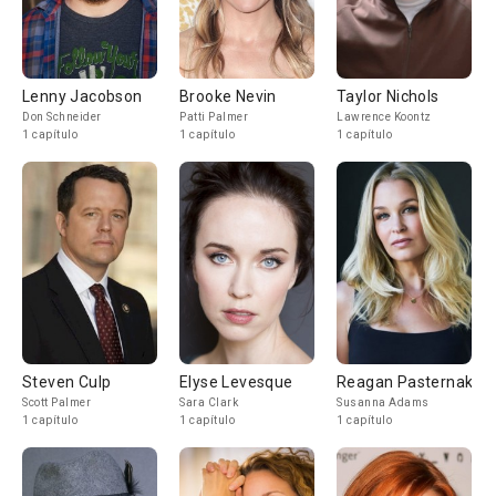
Lenny Jacobson
Brooke Nevin
Taylor Nichols
Don Schneider
Patti Palmer
Lawrence Koontz
1 capítulo
1 capítulo
1 capítulo
Steven Culp
Elyse Levesque
Reagan Pasternak
Scott Palmer
Sara Clark
Susanna Adams
1 capítulo
1 capítulo
1 capítulo