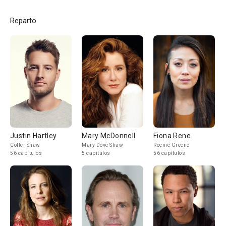
Reparto
Justin Hartley
Mary McDonnell
Fiona Rene
Colter Shaw
Mary Dove Shaw
Reenie Greene
56 capítulos
5 capítulos
56 capítulos