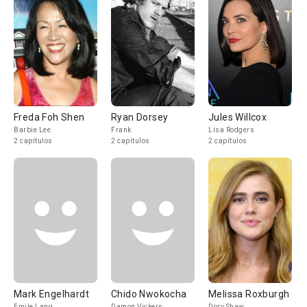
Freda Foh Shen
Ryan Dorsey
Jules Willcox
Barbie Lee
Frank
Lisa Rodgers
2 capítulos
2 capítulos
2 capítulos
Mark Engelhardt
Chido Nwokocha
Melissa Roxburgh
Emile Lang
Damon Vickers
Dory Shaw