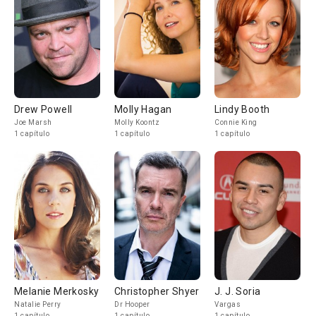
Drew Powell
Molly Hagan
Lindy Booth
Joe Marsh
Molly Koontz
Connie King
1 capítulo
1 capítulo
1 capítulo
Melanie Merkosky
Christopher Shyer
J. J. Soria
Natalie Perry
Dr Hooper
Vargas
1 capítulo
1 capítulo
1 capítulo