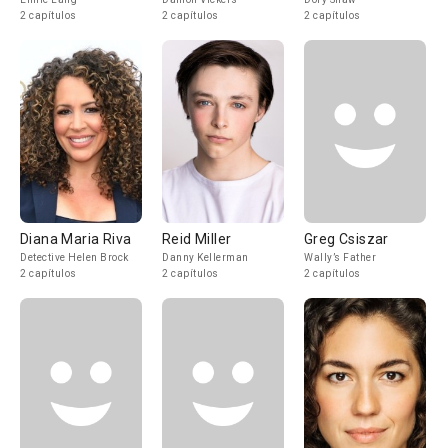
2 capítulos
2 capítulos
2 capítulos
Diana Maria Riva
Reid Miller
Greg Csiszar
Detective Helen Brock
Danny Kellerman
Wally’s Father
2 capítulos
2 capítulos
2 capítulos