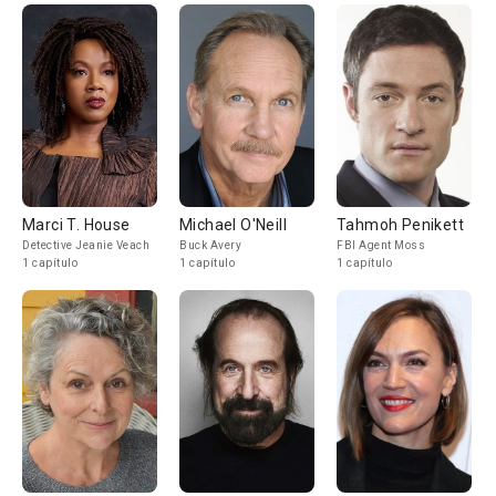
Marci T. House
Michael O'Neill
Tahmoh Penikett
Detective Jeanie Veach
Buck Avery
FBI Agent Moss
1 capítulo
1 capítulo
1 capítulo