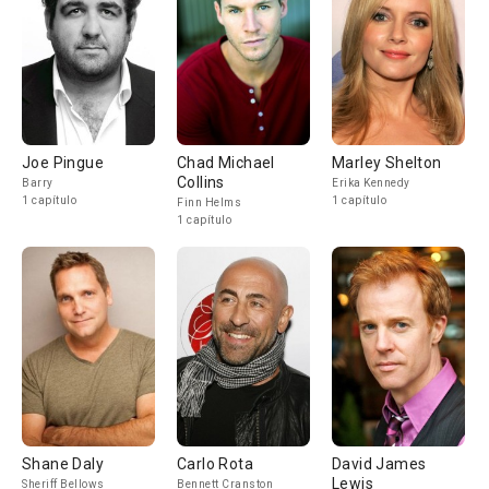
Joe Pingue
Chad Michael
Marley Shelton
Collins
Barry
Erika Kennedy
1 capítulo
1 capítulo
Finn Helms
1 capítulo
Shane Daly
Carlo Rota
David James
Lewis
Sheriff Bellows
Bennett Cranston