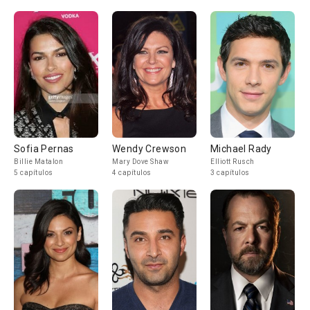
Sofia Pernas
Wendy Crewson
Michael Rady
Billie Matalon
Mary Dove Shaw
Elliott Rusch
5 capítulos
4 capítulos
3 capítulos