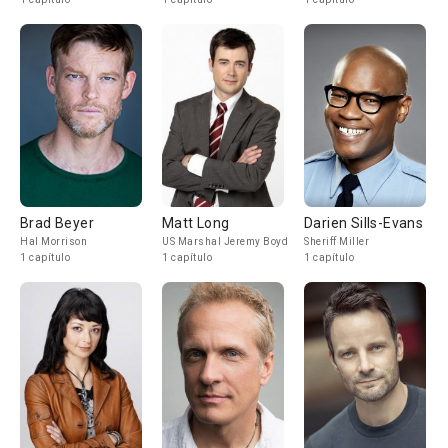
Brad Beyer
Matt Long
Darien Sills-Evans
Hal Morrison
US Marshal Jeremy Boyd
Sheriff Miller
1 capítulo
1 capítulo
1 capítulo