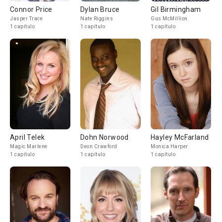
Connor Price
Dylan Bruce
Gil Birmingham
Jasper Trace
Nate Riggins
Gus McMillion
1 capítulo
1 capítulo
1 capítulo
April Telek
Dohn Norwood
Hayley McFarland
Magic Marlene
Deon Crawford
Monica Harper
1 capítulo
1 capítulo
1 capítulo