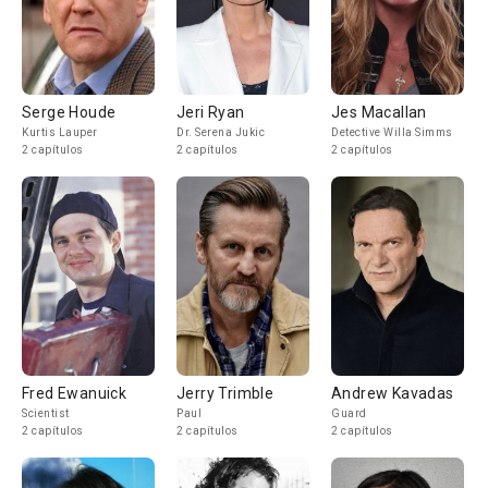
Serge Houde
Jeri Ryan
Jes Macallan
Kurtis Lauper
Dr. Serena Jukic
Detective Willa Simms
2 capítulos
2 capítulos
2 capítulos
Fred Ewanuick
Jerry Trimble
Andrew Kavadas
Scientist
Paul
Guard
2 capítulos
2 capítulos
2 capítulos