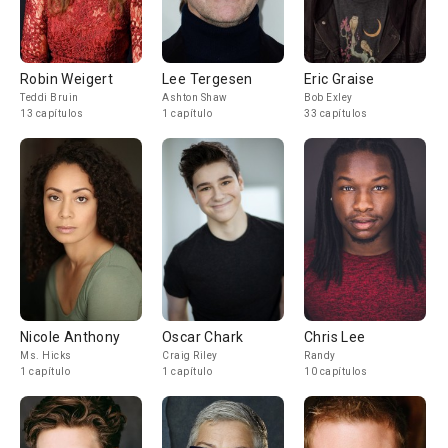
Robin Weigert
Lee Tergesen
Eric Graise
Teddi Bruin
Ashton Shaw
Bob Exley
13 capítulos
1 capítulo
33 capítulos
Nicole Anthony
Oscar Chark
Chris Lee
Ms. Hicks
Craig Riley
Randy
1 capítulo
1 capítulo
10 capítulos