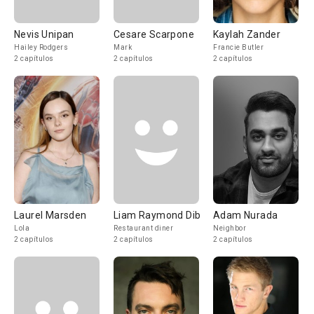
Nevis Unipan
Cesare Scarpone
Kaylah Zander
Hailey Rodgers
Mark
Francie Butler
2 capítulos
2 capítulos
2 capítulos
Laurel Marsden
Liam Raymond Dib
Adam Nurada
Lola
Restaurant diner
Neighbor
2 capítulos
2 capítulos
2 capítulos