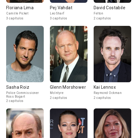
Floriana Lima
Pej Vahdat
David Costabile
Camille Picket
Leo Sharf
Felton
3 capítulos
3 capítulos
2 capítulos
Sasha Roiz
Glenn Morshower
Kai Lennox
Police Commissioner
McIntyre
Raymond Ockman
Ross Bogart
2 capítulos
2 capítulos
2 capítulos