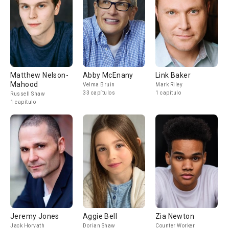
Matthew Nelson-
Abby McEnany
Link Baker
Mahood
Velma Bruin
Mark Riley
33 capítulos
1 capítulo
Russell Shaw
1 capítulo
Jeremy Jones
Aggie Bell
Zia Newton
Jack Horvath
Dorian Shaw
Counter Worker