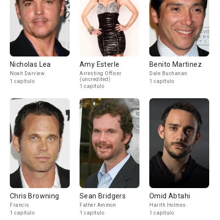
Nicholas Lea
Amy Esterle
Benito Martinez
Noah Darview
Arresting Officer
Dale Buchanan
(uncredited)
1 capítulo
1 capítulo
1 capítulo
Chris Browning
Sean Bridgers
Omid Abtahi
Francis
Father Ammon
Harith Holmes
1 capítulo
1 capítulo
1 capítulo