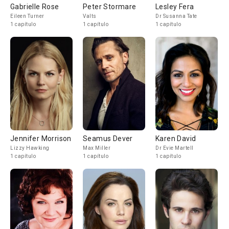
Gabrielle Rose
Peter Stormare
Lesley Fera
Eileen Turner
Valts
Dr Susanna Tate
1 capítulo
1 capítulo
1 capítulo
Jennifer Morrison
Seamus Dever
Karen David
Lizzy Hawking
Max Miller
Dr Evie Martell
1 capítulo
1 capítulo
1 capítulo