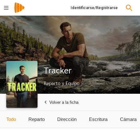
Identificarse/Registrarse
Tracker
Reparto y Equipo
Volver a la ficha
Todo
Reparto
Dirección
Escritura
Cámara