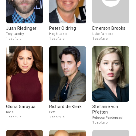
Juan Riedinger
Peter Oldring
Emerson Brooks
Trey Landry
Hugh Lazlo
Luke Parsons
1 capítulo
1 capítulo
1 capítulo
Gloria Garayua
Richard de Klerk
Stefanie von
Pfetten
Rona
Pete
1 capítulo
1 capítulo
Rebecca Pendergast
1 capítulo