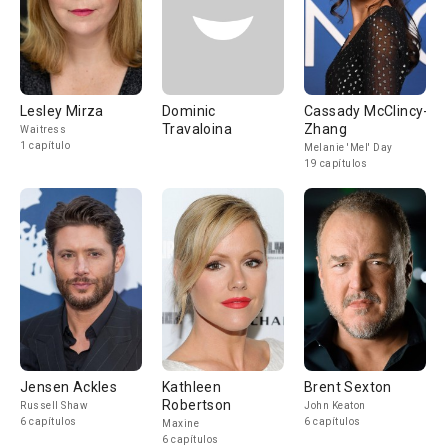
Lesley Mirza
Dominic
Cassady McClincy-
Travaloina
Zhang
Waitress
1 capítulo
Melanie 'Mel' Day
19 capítulos
Jensen Ackles
Kathleen
Brent Sexton
Robertson
Russell Shaw
John Keaton
6 capítulos
6 capítulos
Maxine
6 capítulos