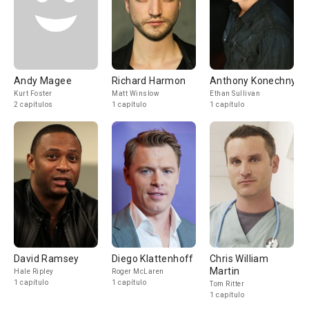
Andy Magee
Richard Harmon
Anthony Konechny
Kurt Foster
Matt Winslow
Ethan Sullivan
2 capítulos
1 capítulo
1 capítulo
David Ramsey
Diego Klattenhoff
Chris William
Martin
Hale Ripley
Roger McLaren
1 capítulo
1 capítulo
Tom Ritter
1 capítulo