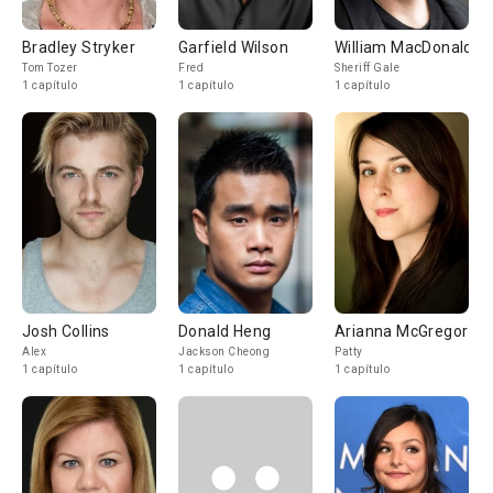
Bradley Stryker
Garfield Wilson
William MacDonald
Tom Tozer
Fred
Sheriff Gale
1 capítulo
1 capítulo
1 capítulo
Josh Collins
Donald Heng
Arianna McGregor
Alex
Jackson Cheong
Patty
1 capítulo
1 capítulo
1 capítulo