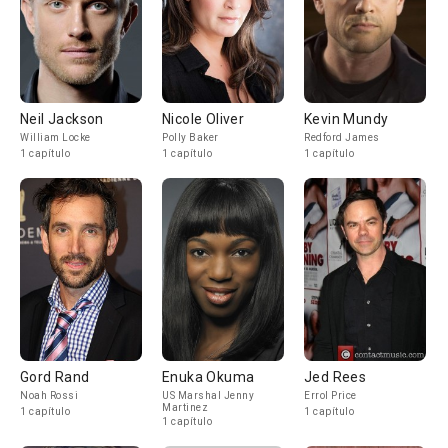
Neil Jackson
Nicole Oliver
Kevin Mundy
William Locke
Polly Baker
Redford James
1 capítulo
1 capítulo
1 capítulo
Gord Rand
Enuka Okuma
Jed Rees
Noah Rossi
US Marshal Jenny
Errol Price
Martinez
1 capítulo
1 capítulo
1 capítulo