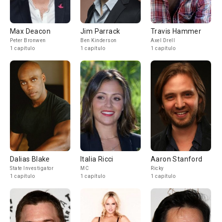
Max Deacon
Jim Parrack
Travis Hammer
Peter Bronwen
Ben Kinderson
Axel Drell
1 capítulo
1 capítulo
1 capítulo
Dalias Blake
Italia Ricci
Aaron Stanford
State Investigator
MC
Ricky
1 capítulo
1 capítulo
1 capítulo