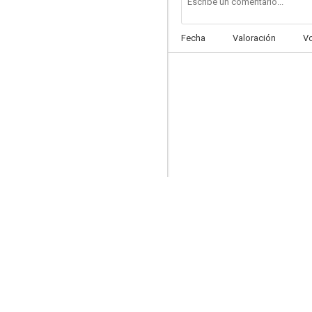
Fecha
Valoración
V
Plan de vuelo: secuestrado
--
No God, No Master
--