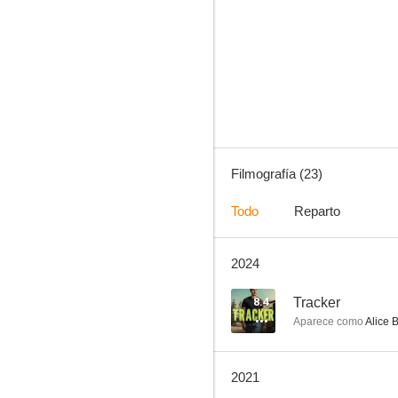
Sucesor designado
7.8
Filmografía (23)
Todo
Reparto
2024
True Blood (Sangre Fresca)
5.7
8.4
Tracker
Aparece como
Alice 
2021