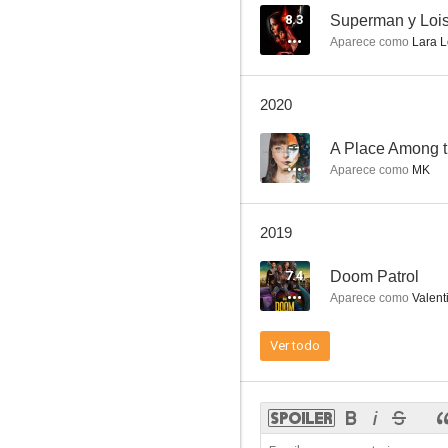
8.3
Superman y Loi
Aparece como
Lara L
Una historia de venganza
2020
7.0
--
A Place Among 
Aparece como
MK
2019
7.4
Doom Patrol
Aparece como
Valent
La niñera
Ver todo
5.0