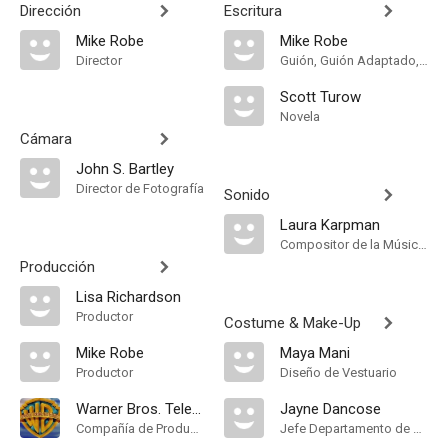
Dirección
Escritura
Mike Robe
Mike Robe
Director
Guión, Guión Adaptado, Novela
Scott Turow
Novela
Cámara
John S. Bartley
Director de Fotografía
Sonido
Laura Karpman
Compositor de la Música Original
Producción
Lisa Richardson
Productor
Costume & Make-Up
Mike Robe
Maya Mani
Productor
Diseño de Vestuario
Warner Bros. Television
Jayne Dancose
Compañía de Produccion
Jefe Departamento de Maquillaje