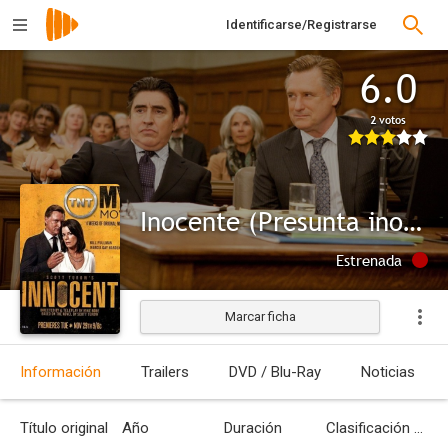
Identificarse/Registrarse
6.0
2 votos
Inocente (Presunta inocencia)
Estrenada
Marcar ficha
Información
Trailers
DVD / Blu-Ray
Noticias
Título original
Año
Duración
Clasificación por edades