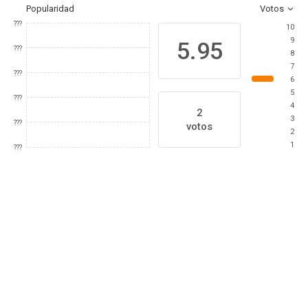
Popularidad
Votos
???
10
9
5.95
???
8
7
???
6
5
???
4
2
3
???
votos
2
1
???