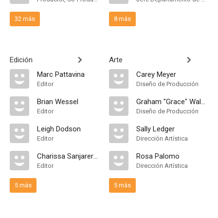
32 más
8 más
Edición
Arte
Marc Pattavina
Carey Meyer
Editor
Diseño de Producción
Brian Wessel
Graham "Grace" Walker
Editor
Diseño de Producción
Leigh Dodson
Sally Ledger
Editor
Dirección Artística
Charissa Sanjarernsuithikul
Rosa Palomo
Editor
Dirección Artística
5 más
5 más