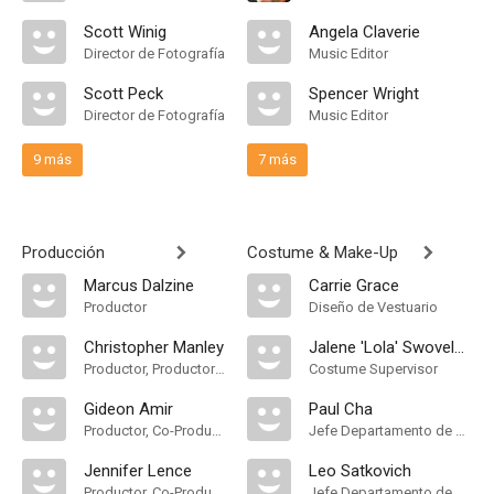
Scott Winig
Angela Claverie
Director de Fotografía
Music Editor
Scott Peck
Spencer Wright
Director de Fotografía
Music Editor
9 más
7 más
Producción
Costume & Make-Up
Marcus Dalzine
Carrie Grace
Productor
Diseño de Vestuario
Christopher Manley
Jalene 'Lola' Swoveland
Productor, Productor Supervisor
Costume Supervisor
Gideon Amir
Paul Cha
Productor, Co-Productor Ejecutivo
Jefe Departamento de Maquillaje
Jennifer Lence
Leo Satkovich
Productor, Co-Productor
Jefe Departamento de Maquillaje