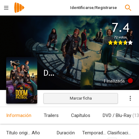
Identificarse/Registrarse
7.4
72 votos
Doom Patrol
Finalizada
Marcar ficha
Información
Trailers
Capítulos
DVD / Blu-Ray
(13
Título original
Año
Duración
Temporadas
Clasificación por edades