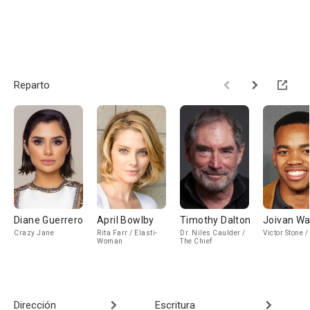
Reparto
Diane Guerrero
April Bowlby
Timothy Dalton
Joivan W
Crazy Jane
Rita Farr / Elasti-
Dr. Niles Caulder /
Victor Stone 
Woman
The Chief
Dirección
Escritura