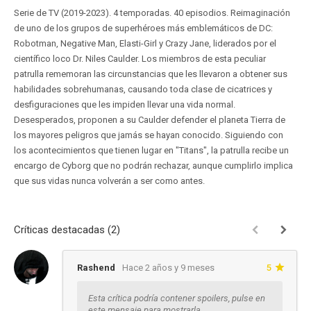
Serie de TV (2019-2023). 4 temporadas. 40 episodios. Reimaginación
de uno de los grupos de superhéroes más emblemáticos de DC:
Robotman, Negative Man, Elasti-Girl y Crazy Jane, liderados por el
científico loco Dr. Niles Caulder. Los miembros de esta peculiar
patrulla rememoran las circunstancias que les llevaron a obtener sus
habilidades sobrehumanas, causando toda clase de cicatrices y
desfiguraciones que les impiden llevar una vida normal.
Desesperados, proponen a su Caulder defender el planeta Tierra de
los mayores peligros que jamás se hayan conocido. Siguiendo con
los acontecimientos que tienen lugar en "Titans", la patrulla recibe un
encargo de Cyborg que no podrán rechazar, aunque cumplirlo implica
que sus vidas nunca volverán a ser como antes.
Críticas destacadas (2)
Rashend
Hace 2 años y 9 meses
5
Esta crítica podría contener spoilers, pulse en
este mensaje para mostrarla