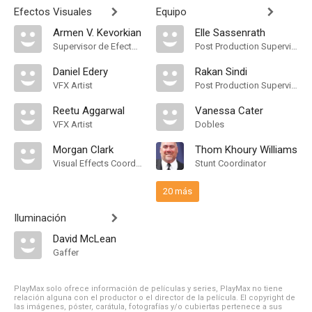
Efectos Visuales
Equipo
Armen V. Kevorkian
Elle Sassenrath
Supervisor de Efectos Visuales
Post Production Supervisor
Daniel Edery
Rakan Sindi
VFX Artist
Post Production Supervisor
Reetu Aggarwal
Vanessa Cater
VFX Artist
Dobles
Morgan Clark
Thom Khoury Williams
Visual Effects Coordinator
Stunt Coordinator
20 más
Iluminación
David McLean
Gaffer
PlayMax solo ofrece información de películas y series, PlayMax no tiene
relación alguna con el productor o el director de la película. El copyright de
las imágenes, póster, carátula, fotografías y/o cubiertas pertenece a sus