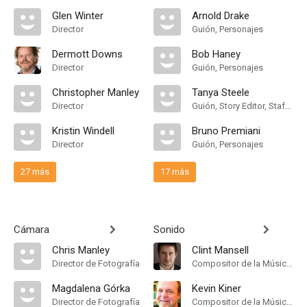
Glen Winter
Arnold Drake
Director
Guión, Personajes
Dermott Downs
Bob Haney
Director
Guión, Personajes
Christopher Manley
Tanya Steele
Director
Guión, Story Editor, Staff Writer
Kristin Windell
Bruno Premiani
Director
Guión, Personajes
27 más
17 más
Cámara
Sonido
Chris Manley
Clint Mansell
Director de Fotografía
Compositor de la Música Original
Magdalena Górka
Kevin Kiner
Director de Fotografía
Compositor de la Música Original