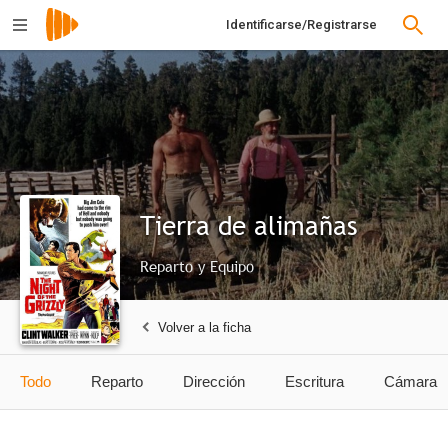
Identificarse/Registrarse
Tierra de alimañas
Reparto y Equipo
Volver a la ficha
Todo
Reparto
Dirección
Escritura
Cámara