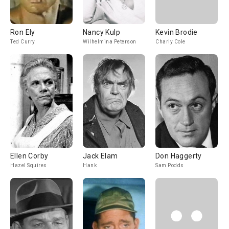
Ron Ely
Nancy Kulp
Kevin Brodie
Ted Curry
Wilhelmina Peterson
Charly Cole
Ellen Corby
Jack Elam
Don Haggerty
Hazel Squires
Hank
Sam Podds