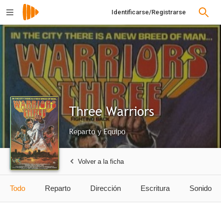
Identificarse/Registrarse
Three Warriors
Reparto y Equipo
Volver a la ficha
Todo
Reparto
Dirección
Escritura
Sonido