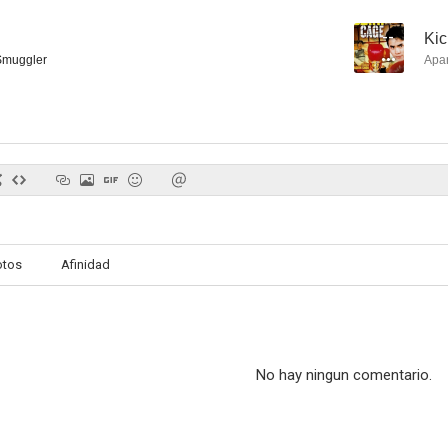
--
Kic
Smuggler
Apa
otos
Afinidad
No hay ningun comentario.