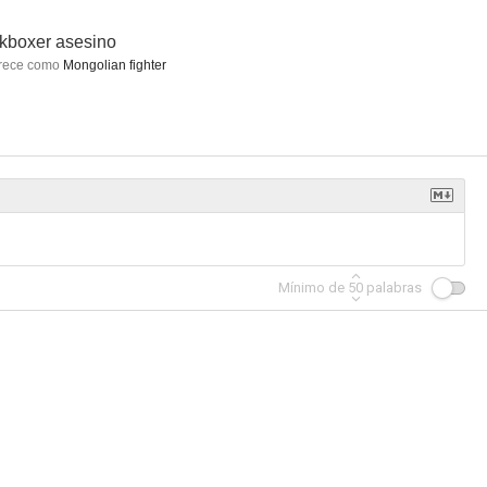
kboxer asesino
rece como
Mongolian fighter
Mínimo de
50
palabras