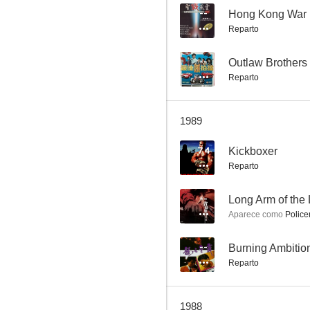
--
Hong Kong War
Reparto
Three Warriors
--
Outlaw Brothers
Reparto
1989
7.4
Kickboxer
Reparto
--
Long Arm of the
Aparece como
Police
--
Burning Ambitio
Reparto
1988