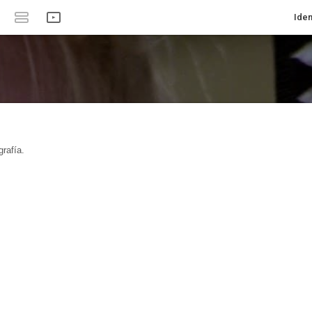
Iden
rafía.