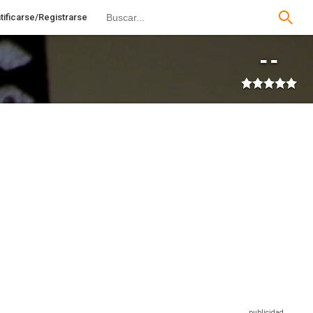
tificarse/Registrarse
--