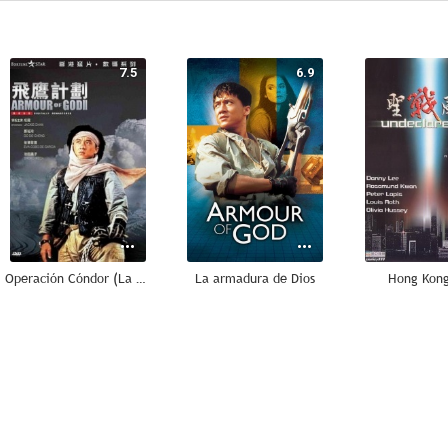
7.5
6.9
Operación Cóndor (La armadura de Dios II)
La armadura de Dios
Hong Kon
--
--