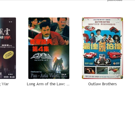
--
--
--
g War
Long Arm of the Law: Part 4
Outlaw Brothers
--
--
--