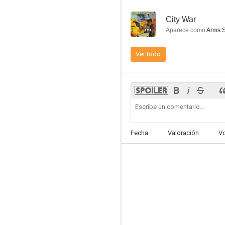
--
City War
Aparece como
Arms 
Ver todo
Fecha
Valoración
V