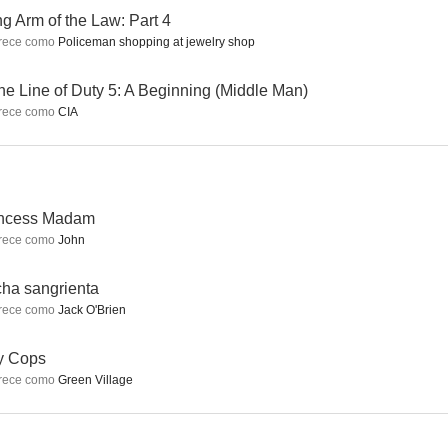
g Arm of the Law: Part 4
rece como
Policeman shopping at jewelry shop
us Son
Exorcismo Infernal
the Line of Duty 5: A Beginning (Middle Man)
rece como
CIA
incess Madam
rece como
John
ha sangrienta
rece como
Jack O'Brien
y Cops
rece como
Green Village