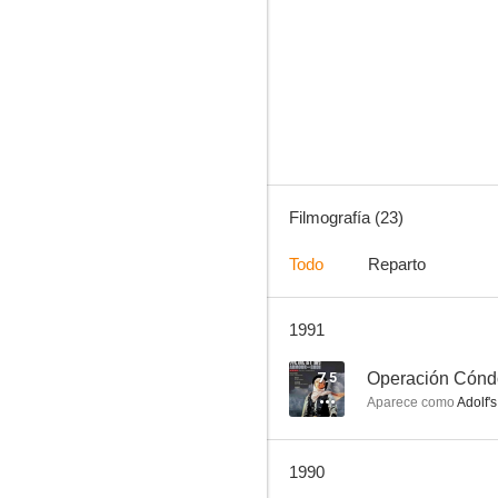
In the Line of Duty 5: A Beginning (Middle Man)
--
Filmografía (23)
Todo
Reparto
1991
City War
--
7.5
Operación Cóndo
Aparece como
Adolf'
1990