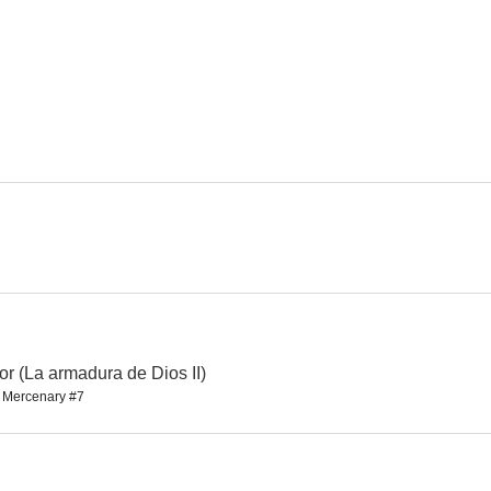
Princess Madam
Long Arm of the Law 3
Lucha sang
--
--
Kickboxer asesino
Los asesinos de Sakura
Majestic Thu
--
--
r (La armadura de Dios II)
s Mercenary #7