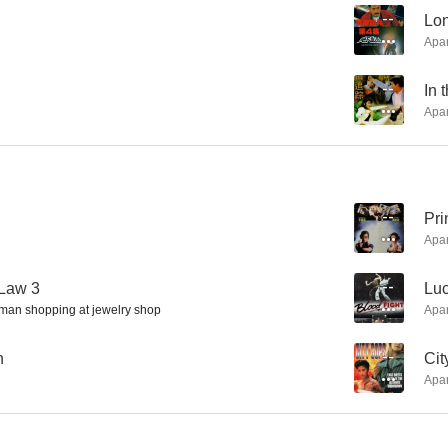
--
Lon
Apa
Made in China
El golpe de la muerte
My Rebellio
--
In 
Apa
--
Pr
Apa
 Law 3
--
Luc
man shopping at jewelry shop
Apa
n
--
Cit
Apa