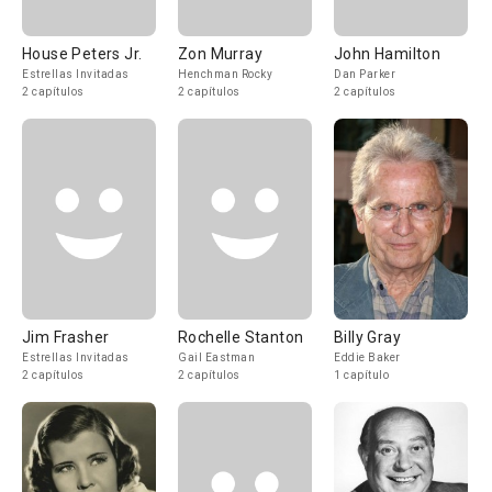
House Peters Jr.
Zon Murray
John Hamilton
Estrellas Invitadas
Henchman Rocky
Dan Parker
2 capítulos
2 capítulos
2 capítulos
Jim Frasher
Rochelle Stanton
Billy Gray
Estrellas Invitadas
Gail Eastman
Eddie Baker
2 capítulos
2 capítulos
1 capítulo