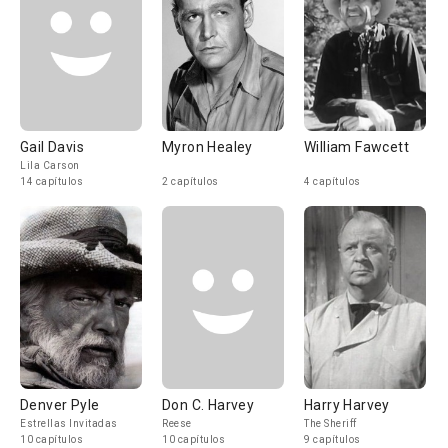
Gail Davis
Myron Healey
William Fawcett
Lila Carson
14 capítulos
2 capítulos
4 capítulos
Denver Pyle
Don C. Harvey
Harry Harvey
Estrellas Invitadas
Reese
The Sheriff
10 capítulos
10 capítulos
9 capítulos