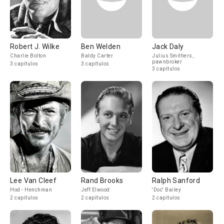
Robert J. Wilke
Ben Welden
Jack Daly
Charlie Bolton
Baldy Carter
Julius Smithers,
pawnbroker
3 capítulos
3 capítulos
3 capítulos
Lee Van Cleef
Rand Brooks
Ralph Sanford
Hod - Henchman
Jeff Elwood
'Doc' Bailey
2 capítulos
2 capítulos
2 capítulos