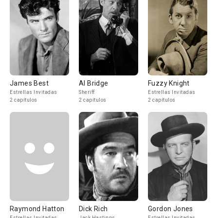
James Best
Al Bridge
Fuzzy Knight
Estrellas Invitadas
Sheriff
Estrellas Invitadas
2 capítulos
2 capítulos
2 capítulos
Raymond Hatton
Dick Rich
Gordon Jones
Estrellas Invitadas
Jack Hastings
Estrellas Invitadas