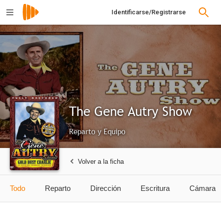
Identificarse/Registrarse
The Gene Autry Show
Reparto y Equipo
Volver a la ficha
Todo
Reparto
Dirección
Escritura
Cámara