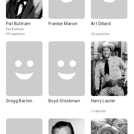
Pat Buttram
Frankie Marvin
Art Dillard
Pat Buttram
99 capítulos
26 capítulos
Gregg Barton
Boyd Stockman
Harry Lauter
1 capítulo