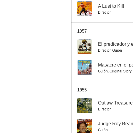
--
A Lust to Kill
Director
Beyond the Pecos
1957
--
--
El predicador y e
Director
,
Guión
--
Masacre en el p
Guión
,
Original Story
1955
Lone Rider
--
Outlaw Treasure
--
Director
--
Judge Roy Bea
Guión