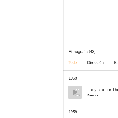
Masacre en el pozo de la muerte
--
Filmografía (43)
Todo
Dirección
Es
1968
Lassie
--
--
They Ran for The
Director
1958