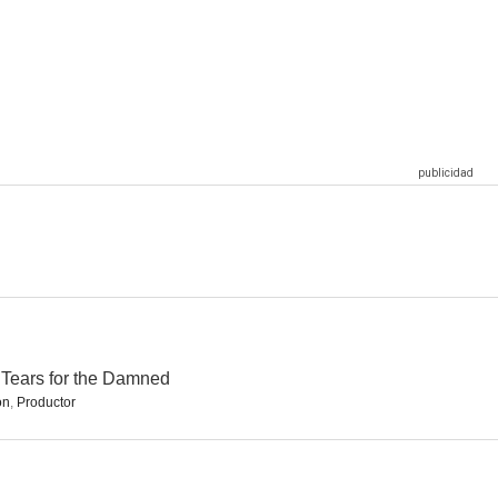
 Bean
Sargento Preston
Cheyenne
--
--
--
ragon
Sunset carson cabalga de nuevo
The Feathered Serpent
--
--
--
Tears for the Damned
ón
,
Productor