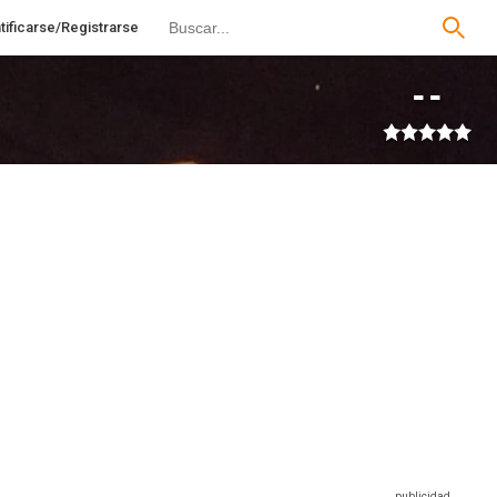
tificarse/Registrarse
--