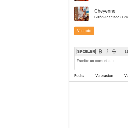
--
Cheyenne
Guión Adaptado
(
1
ca
Ver todo
Border G-Man
--
Fecha
Valoración
V
Ghost Town Gold
--