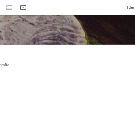
Iden
rafía.