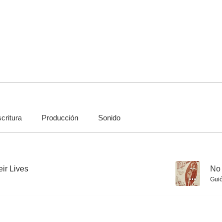
Outlaw Treasure
Las aventuras de Campeón
Judge Roy
--
--
critura
Producción
Sonido
The Range Rider
The Gene Autry Show
The Sky D
--
--
ir Lives
--
No 
Gui