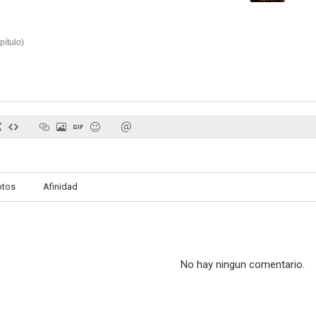
pítulo
)
El renegado
Gun Law
Nation A
--
--
otos
Afinidad
The Three Mesquiteers
Roarin' Lead
Sinister 
No hay ningun comentario.