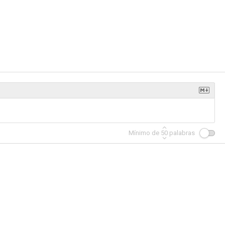
flame
Public Cowboy No. 1
Undersea Kingdom
--
--
--
Mínimo de
50
palabras
Hands
Outlaw Justice
Rogue of the Rio Grande