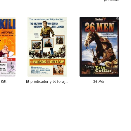
--
--
--
 Kill
El predicador y el forajido
26 Men
--
--
--