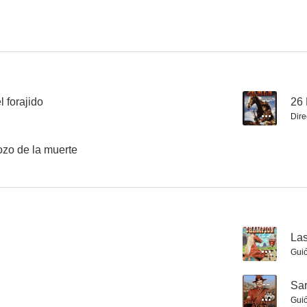
La maldición de la momia
Amenaza incógnita
Boss of Hang
--
--
l forajido
--
26
Dire
ozo de la muerte
El gringo belicoso
Arizona Legion
--
La
--
--
Gui
n
--
Sar
Gui