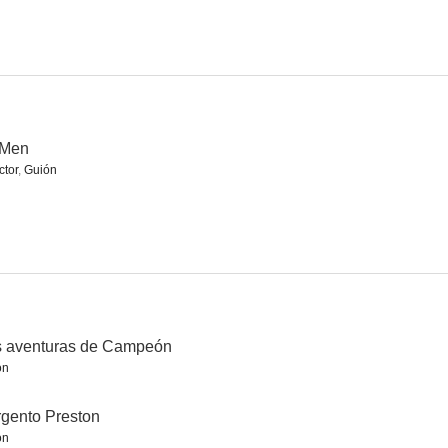
town Mesa
Shut My Big Mouth
La ciudad de las chicas desaparecidas
--
--
--
 Men
ctor
,
Guión
Forajidos de las montañas
Trouble in Sundown
Painted Desert
s aventuras de Campeón
--
--
--
ón
gento Preston
ón