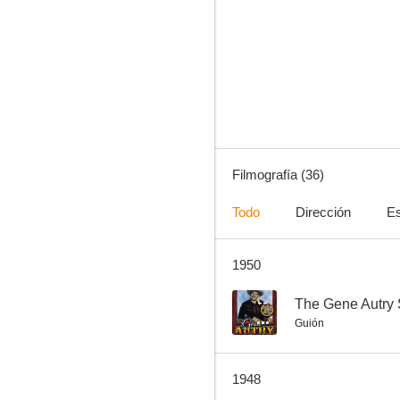
Tierra de héroes
--
Filmografía (36)
Todo
Dirección
Es
1950
Old New Mexico
--
--
The Gene Autry
Guión
1948