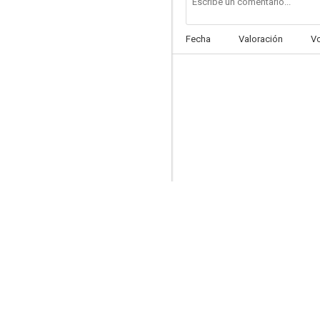
Fecha
Valoración
V
The Crime Patrol
--
Sin's Pay Day
--