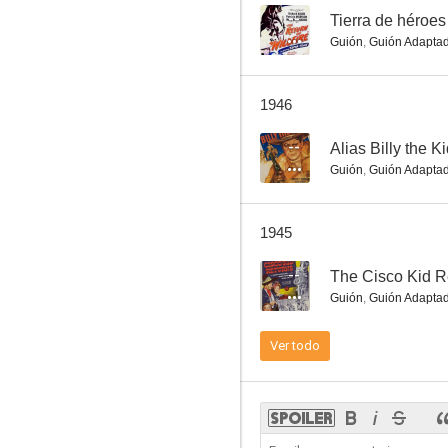
--
Tierra de héroes
Guión
,
Guión Adapta
Wyoming Outlaw
1946
--
--
Alias Billy the K
Guión
,
Guión Adapta
1945
--
The Cisco Kid R
Guión
,
Guión Adapta
Under Western Stars
Ver todo
--