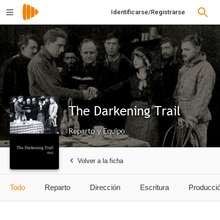
Identificarse/Registrarse
The Darkening Trail
Reparto y Equipo
Volver a la ficha
Todo
Reparto
Dirección
Escritura
Producci