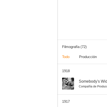
Charlot, prestamista
6.4
Filmografía (72)
Todo
Producción
1918
Charlot emigrante
6.0
--
Somebody's Wi
Compañía de Produc
1917