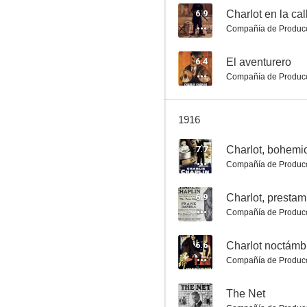
6.9
Charlot en la cal
Compañía de Produc
Mabel's Blunder
6.4
El aventurero
Compañía de Produc
5.0
1916
7.7
Charlot, bohemi
Compañía de Produc
6.9
Charlot, prestam
Compañía de Produc
Charlot, falso dentista
4.8
6.6
Charlot noctámb
Compañía de Produc
--
The Net