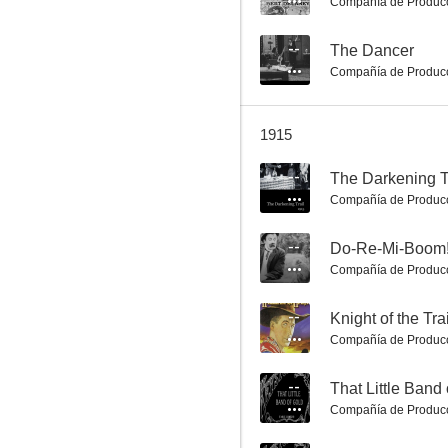
Compañía de Produc
--
The Dancer
Compañía de Produc
El romance de Charlot
1915
--
--
The Darkening T
Compañía de Produc
--
Do-Re-Mi-Boom
Compañía de Produc
--
Knight of the Trai
Compañía de Produc
Somebody's Widow
--
--
That Little Band
Compañía de Produc