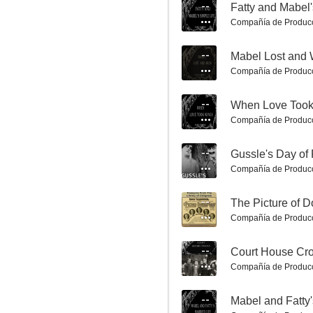
--
Fatty and Mabel'
Compañía de Produc
--
Mabel Lost and
Compañía de Produc
En el país del oro
--
When Love Took
--
Compañía de Produc
--
Gussle's Day of
Compañía de Produc
--
The Picture of D
Compañía de Produc
--
Court House Cr
Fatty's Reckless Fling
Compañía de Produc
--
--
Mabel and Fatty'