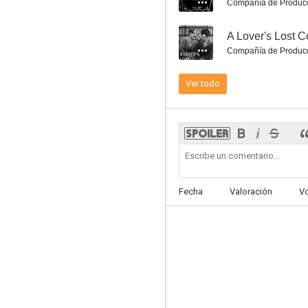
Compañía de Produc
--
A Lover's Lost C
Compañía de Produc
Ver todo
Knight of the Trail
--
Fecha
Valoración
V
Fatty's Chance Acquaintance
--