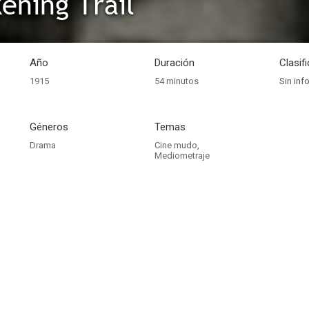
ening Trail
Año
Duración
Clasif
1915
54 minutos
Sin inf
Géneros
Temas
Drama
Cine mudo
,
Mediometraje