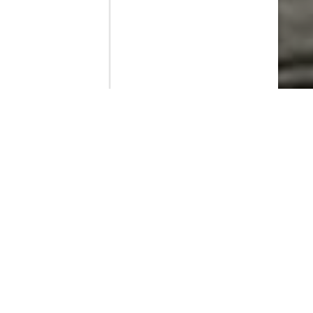
Contenido que expirara en VOD
Amazon Prime Video
Movistar+
Netflix
Filmin
HBO Max