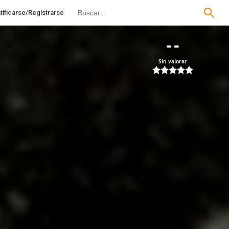
tificarse/Registrarse
--
Sin valorar