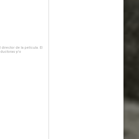
irector de la película. El
oductoras y/o