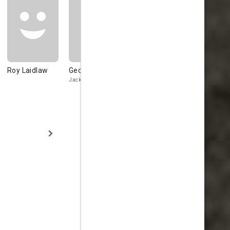
Roy Laidlaw
George Fisher
Jack Sturgess