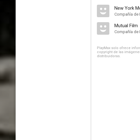
New York Mo
Compañía de 
Mutual Film
Compañía de 
PlayMax solo ofrece inform
copyright de las imágenes
distribuidoras.