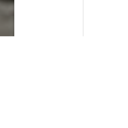
PlayMax
2026
Series populares
La Casa del Dragón
Silo
Stuart no consigue salvar el universo
Ted Lasso
Rick y Morty