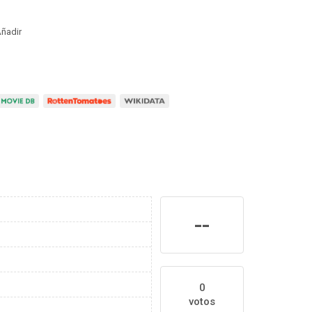
ñadir
--
0
votos