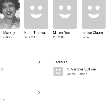
id Markey
Nona Thomas
Milton Ross
Louise Glaum
by McGraw
Ruth Wells
Mr. Wells
Fanny
Escritura
rt
C. Gardner Sullivan
Guión, Historia
nce