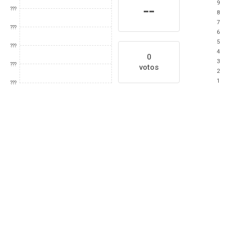
9
--
???
8
7
???
6
5
???
4
0
3
???
votos
2
1
???