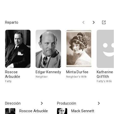
Reparto
Roscoe
Edgar Kennedy
Minta Durfee
Katherine
Arbuckle
Griffith
Neighbor
Neighbor's Wife
Fatty
Fatty's Wife
Dirección
Producción
Roscoe Arbuckle
Mack Sennett