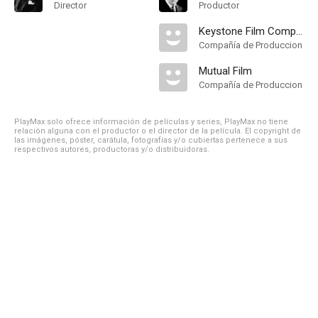
Director
Productor
Keystone Film Company
Compañía de Produccion
Mutual Film
Compañía de Produccion
PlayMax solo ofrece información de películas y series, PlayMax no tiene
relación alguna con el productor o el director de la película. El copyright de
las imágenes, póster, carátula, fotografías y/o cubiertas pertenece a sus
respectivos autores, productoras y/o distribuidoras.