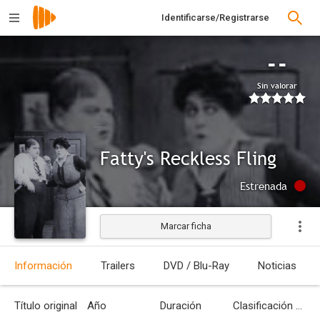
Identificarse/Registrarse
--
Sin valorar
Fatty's Reckless Fling
Estrenada
Marcar ficha
Información
Trailers
DVD / Blu-Ray
Noticias
Título original
Año
Duración
Clasificación por edades