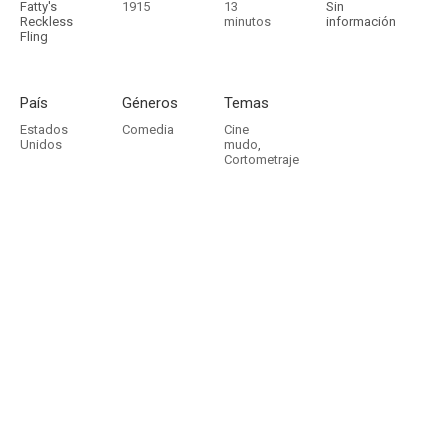
Fatty's
1915
13
Sin
Reckless
minutos
información
Fling
País
Géneros
Temas
Estados
Comedia
Cine
Unidos
mudo
,
Cortometraje