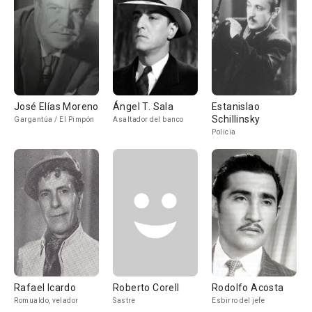
José Elías Moreno
Ángel T. Sala
Estanislao
Schillinsky
Gargantúa / El Pimpón
Asaltador del banco
Policia
Rafael Icardo
Roberto Corell
Rodolfo Acosta
Romualdo, velador
Sastre
Esbirro del jefe