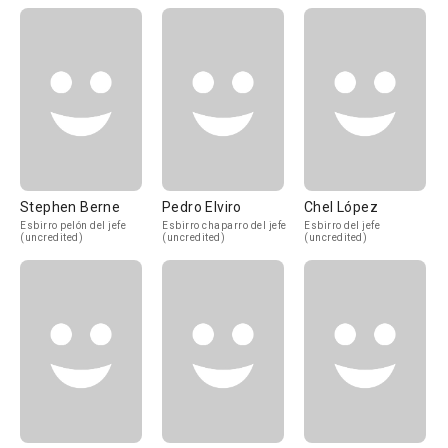
Stephen Berne
Pedro Elviro
Chel López
Esbirro pelón del jefe
Esbirro chaparro del jefe
Esbirro del jefe
(uncredited)
(uncredited)
(uncredited)