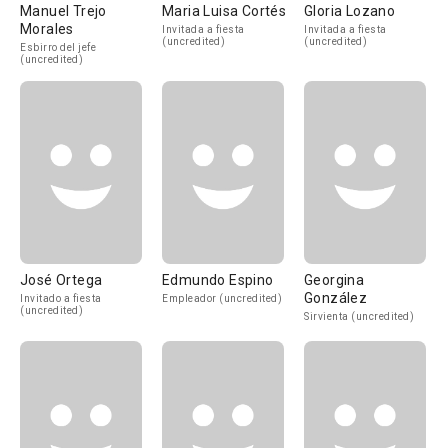
Manuel Trejo
Maria Luisa Cortés
Gloria Lozano
Morales
Invitada a fiesta
Invitada a fiesta
(uncredited)
(uncredited)
Esbirro del jefe
(uncredited)
José Ortega
Edmundo Espino
Georgina
González
Invitado a fiesta
Empleador (uncredited)
(uncredited)
Sirvienta (uncredited)