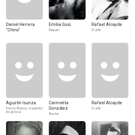
Daniel Herrera
Emilia Guiú
Rafael Alcayde
"Chino"
Raquel
El jefe
Agustín Isunza
Carmelita
Rafael Alcayde
González
Emilio Blanco, inspector
El jefe
de policía
Rosita