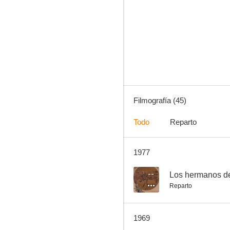
Soy un prófugo
--
Filmografía (45)
Todo
Reparto
1977
Las aventuras de Juliancito
--
--
Los hermanos de
Reparto
1969