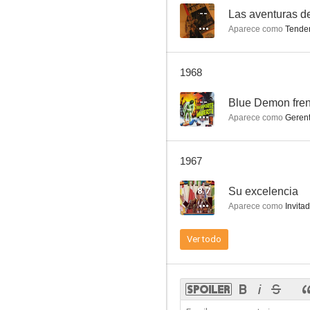
--
Las aventuras de
Aparece como
Tende
El hijo de Huracán Ramírez
1968
--
--
Blue Demon fren
Aparece como
Gerent
1967
8.7
Su excelencia
Aparece como
Invitado
El ángel y yo
Ver todo
--