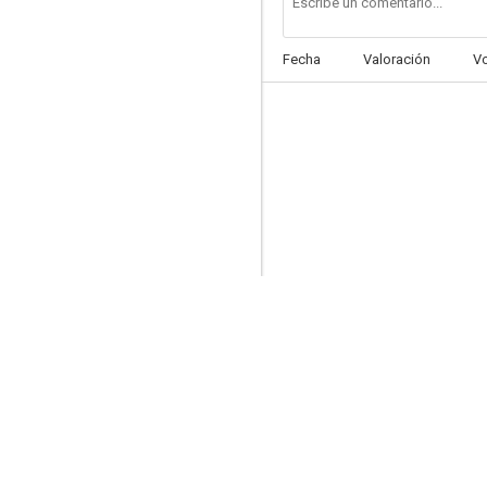
Fecha
Valoración
V
Por ti aprendí a querer
--
La cucaracha
--