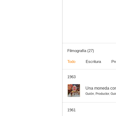
Una moneda con aureola
--
Filmografía (27)
Todo
Escritura
Pr
1963
Amoríos
--
--
Una moneda con
Guión
,
Productor
,
Gui
1961