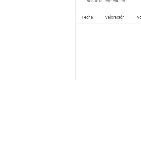
Fecha
Valoración
V
Prisión sin rejas
--
Se ha robado un hombre
--