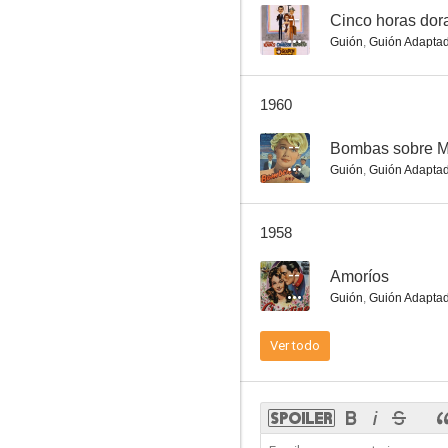
--
Cinco horas dor
Guión
,
Guión Adapta
El merodeador
1960
--
--
Bombas sobre M
Guión
,
Guión Adapta
1958
--
Amoríos
Guión
,
Guión Adapta
Latido (Heartbeat)
Ver todo
--