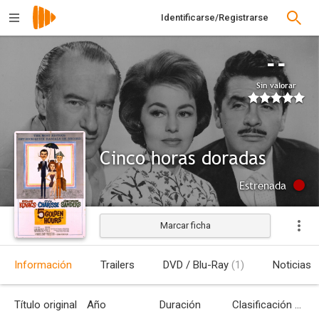
Identificarse/Registrarse
--
Sin valorar
Cinco horas doradas
Estrenada
Marcar ficha
Información
Trailers
DVD / Blu-Ray
(1)
Noticias
Título original
Año
Duración
Clasificación por edades