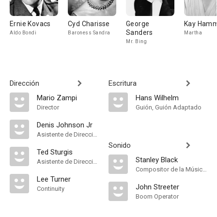
Ernie Kovacs
Cyd Charisse
George
Kay Ham
Sanders
Aldo Bondi
Baroness Sandra
Martha
Mr. Bing
Dirección
Escritura
Mario Zampi
Hans Wilhelm
Director
Guión, Guión Adaptado
Denis Johnson Jr
Asistente de Dirección
Sonido
Ted Sturgis
Stanley Black
Asistente de Dirección
Compositor de la Música Original, Conductor
Lee Turner
John Streeter
Continuity
Boom Operator