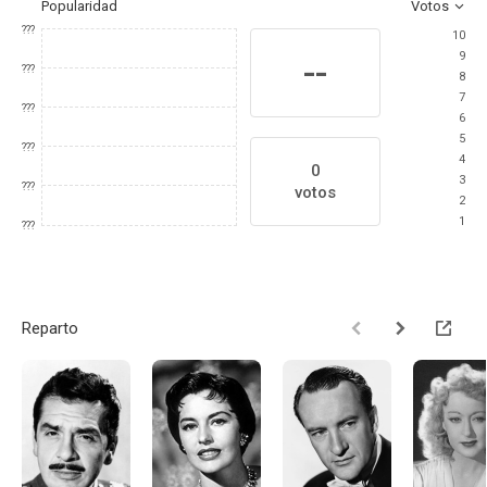
Popularidad
Votos
???
10
9
--
???
8
7
???
6
5
???
4
0
3
???
votos
2
1
???
Reparto