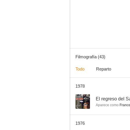
Amenaza en la sombra
--
Filmografía (43)
Todo
Reparto
1978
La cicatriz
--
--
El regreso del S
Aparece como
France
1976