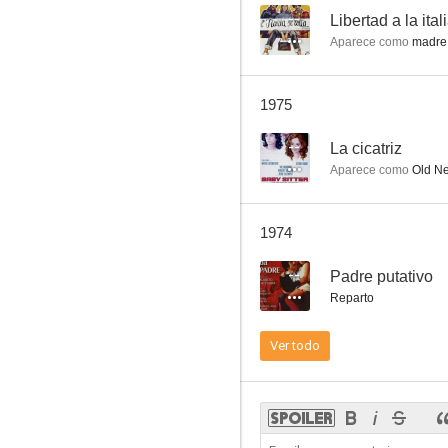
--
Libertad a la ital
Aparece como
madre 
Al anochecer
1975
--
--
La cicatriz
Aparece como
Old Ne
1974
--
Padre putativo
Reparto
Nessuno mi può giudicare
Ver todo
--