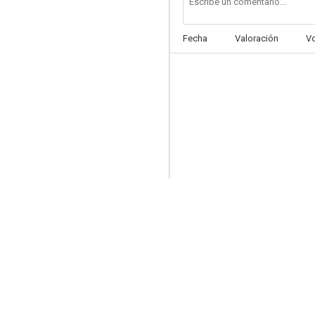
Fecha
Valoración
V
Pecado de amor
--
Cinco horas doradas
--