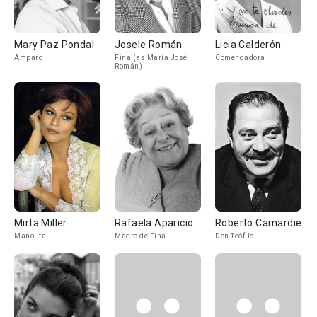
Mary Paz Pondal
Josele Román
Licia Calderón
Amparo
Fina (as María José
Comendadora
Román)
Mirta Miller
Rafaela Aparicio
Roberto Camardiel
Manolita
Madre de Fina
Don Teófilo