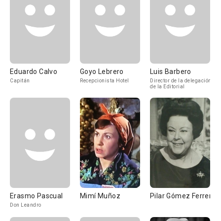
Eduardo Calvo
Goyo Lebrero
Luis Barbero
Capitán
Recepcionista Hotel
Director de la delegación
de la Editorial
Erasmo Pascual
Mimí Muñoz
Pilar Gómez Ferrer
Don Leandro