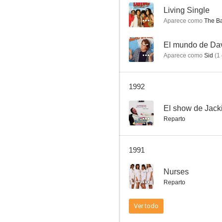
--
Living Single
Aparece como
The Ba
Llamad a cualquier puerta
--
El mundo de Da
Aparece como
Sid
(
1
6.0
1992
--
El show de Jac
Reparto
1991
Más que hermanos
--
Nurses
6.0
Reparto
Ver todo