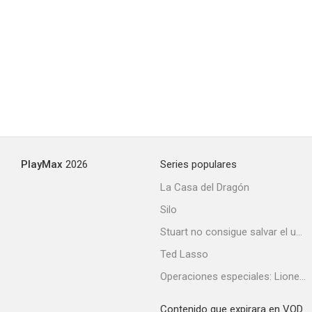
December Bride
--
PlayMax
2026
Series populares
La Casa del Dragón
Silo
The Lemon Drop Kid
Stuart no consigue salvar el universo
--
Ted Lasso
Operaciones especiales: Lioness
Contenido que expirara en VOD