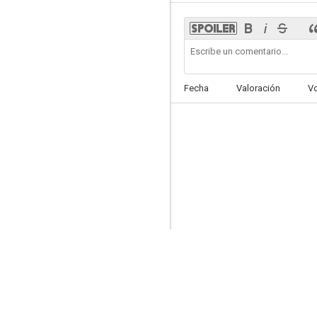
Casco de acero
Fecha
Valoración
V
--
The John Larroquette Show
--