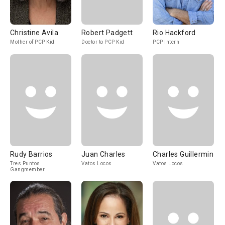
Christine Avila
Robert Padgett
Rio Hackford
Mother of PCP Kid
Doctor to PCP Kid
PCP Intern
Rudy Barrios
Juan Charles
Charles Guillermin
Tres Puntos
Vatos Locos
Vatos Locos
Gangmember