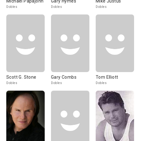
Michael Papajohn
Gary Hymes
Mike Justus
Dobles
Dobles
Dobles
Scott G. Stone
Gary Combs
Tom Elliott
Dobles
Dobles
Dobles