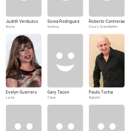
Judith Verduzco
Sonia Rodriguez
Roberto Contreras
Alicia
Victoria
Cruz's Grandfather
Evelyn Guerrero
Gary Tacon
Paulo Tocha
Luisa
Clavo
Apache