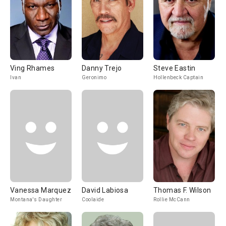
Ving Rhames
Danny Trejo
Steve Eastin
Ivan
Geronimo
Hollenbeck Captain
Vanessa Marquez
David Labiosa
Thomas F. Wilson
Montana's Daughter
Coolaide
Rollie McCann