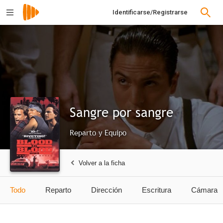
Identificarse/Registrarse
Sangre por sangre
Reparto y Equipo
Volver a la ficha
Todo
Reparto
Dirección
Escritura
Cámara