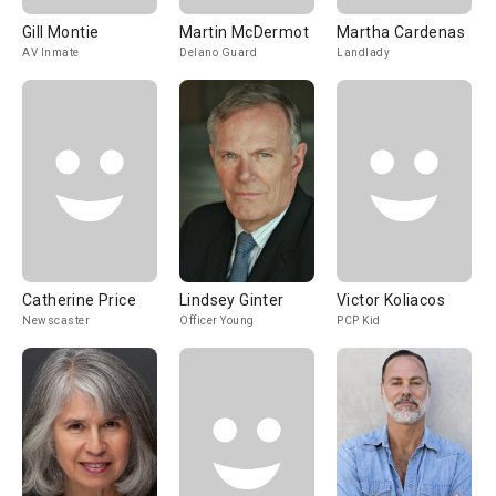
Gill Montie
Martin McDermot
Martha Cardenas
AV Inmate
Delano Guard
Landlady
Catherine Price
Lindsey Ginter
Victor Koliacos
Newscaster
Officer Young
PCP Kid