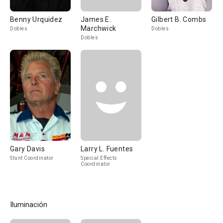
Benny Urquidez
James E.
Gilbert B. Combs
Marchwick
Dobles
Dobles
Dobles
Gary Davis
Larry L. Fuentes
Stunt Coordinator
Special Effects
Coordinator
Iluminación