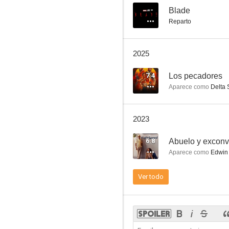
--
Blade
Reparto
Point Break (Sin límites)
2025
6.8
7.4
Los pecadores
Aparece como
Delta 
2023
6.8
Abuelo y exconv
Aparece como
Edwin 
Las normas de la casa de la sidra
Ver todo
6.5