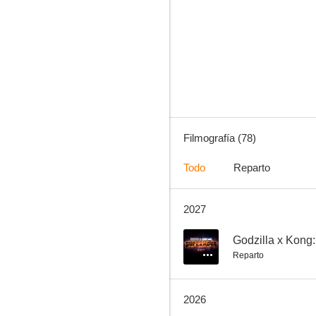
The Good Fight
7.6
Filmografía (78)
Todo
Reparto
2027
Malcolm X
7.1
--
Godzilla x Kong
Reparto
2026