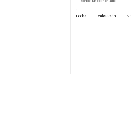
Fecha
Valoración
V
Sahara
6.0
El núcleo
9.0