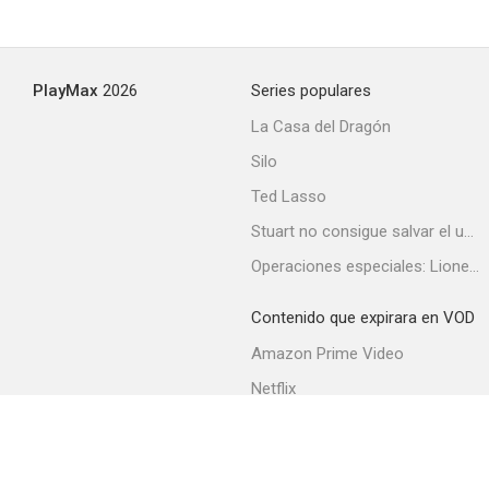
Lackawanna Blues
PlayMax
2026
Series populares
--
La Casa del Dragón
Silo
Ted Lasso
Stuart no consigue salvar el universo
Operaciones especiales: Lioness
Contenido que expirara en VOD
Una historia diferente
Amazon Prime Video
--
Netflix
Filmin
Movistar+