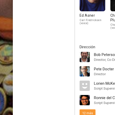
Ed Asner
Ch
Pl
Carl Fredricksen
(voice)
Cha
(vo
Dirección
Bob Peters
Director, Co-D
Pete Docter
Director
Lorien McK
Script Supervi
Ronnie del 
Script Supervi
12 más