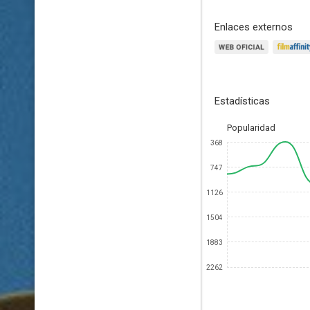
Enlaces externos
Estadísticas
Popularidad
368
747
1126
1504
1883
2262