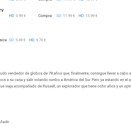
TV
HD
3.99 €
Compra:
SD
11.99 €
HD
13.99 €
sica:
SD
5.49 €
HD
9.70 €
viudo vendedor de globos de 78 años que, finalmente, consigue llevar a cabo e
os a su casa y salir volando rumbo a América del Sur. Pero ya estando en el ai
 que viaja acompañado de Russell, un explorador que tiene ocho años y un op
ñadir