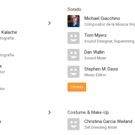
Sonido
Michael Giacchino
Compositor de la Música Orig
 Kalache
Tom Myers
tografía
Dan Wallin
tografía
Sound Mixer
a
Stephen M. Davis
tor
Music Editor
29 más
tor
Costume & Make-Up
a
Christina Garcia Weiland
Set Dressing Artist