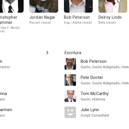
ristopher
Jordan Nagai
Bob Peterson
Delroy Lindo
ummer
Russell (voice)
Dug / Alpha (voice)
Beta (voice)
rles F. Muntz
ice)
Escritura
on
Bob Peterson
irector
Guión, Guión Adaptado, Hist
Pete Docter
Guión, Guión Adaptado, Hist
enna
Tom McCarthy
sor
Guión, Historia
Carmen
Julie Lynn
sor
Script Consultant