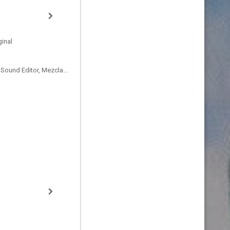
inal
Sound Designer, Supervising Sound Editor, Mezclador de Re-Grabación de Sonido