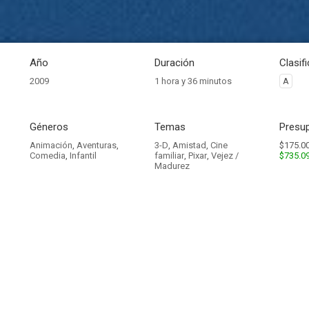
Año
Duración
Clasif
2009
1 hora y 36 minutos
A
Géneros
Temas
Presup
Animación
,
Aventuras
,
3-D
,
Amistad
,
Cine
$175.00
Comedia
,
Infantil
familiar
,
Pixar
,
Vejez /
$735.0
Madurez