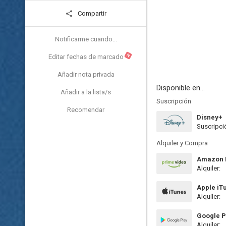
Compartir
Notificarme cuando...
N
Editar fechas de marcado
Añadir nota privada
Disponible en...
Añadir a la lista/s
Suscripción
Recomendar
Disney+
Suscripci
Alquiler y Compra
Amazon P
Alquiler:
Apple iT
Alquiler:
Google P
Alquiler: