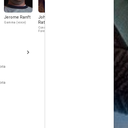
Jerome Ranft
John
David Kaye
Elie Docter
Ratzenberger
Gamma (voice)
Newsreel Announcer
Young Ellie (vo
(voice)
Construction
Foreman Tom (voice)
oria
oria