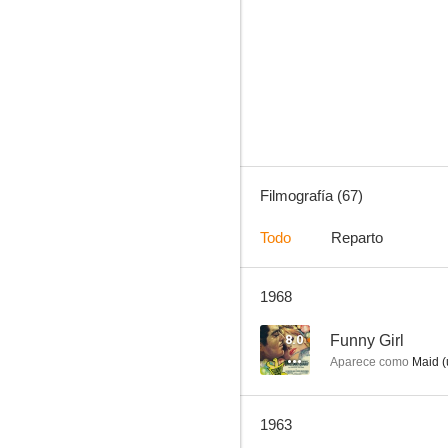
Pluto: Primeros auxilios
7.8
Filmografía (67)
Todo
Reparto
1968
Bola de fuego
7.1
8.0
Funny Girl
Aparece como
Maid (
1963