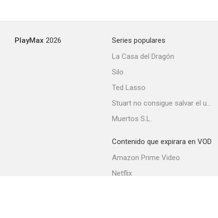
Parece que fue ayer
PlayMax
2026
Series populares
--
La Casa del Dragón
Silo
Ted Lasso
Stuart no consigue salvar el universo
Muertos S.L.
Contenido que expirara en VOD
Arriba el telón
Amazon Prime Video
--
Netflix
Filmin
Movistar+