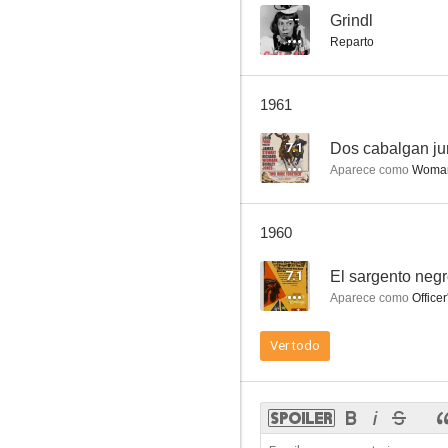
--
Grindl
Reparto
El fantasma de la ópera
1961
7.0
7.1
Dos cabalgan ju
Aparece como
Woman 
1960
7.1
El sargento neg
Aparece como
Officer
Quince días de placer
Ver todo
6.6