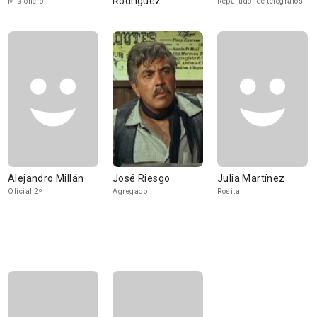
Rodríguez
Misionero
Repartidor de telégrafos
Alejandro Millán
José Riesgo
Julia Martínez
Oficial 2º
Agregado
Rosita