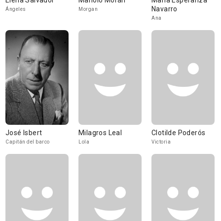
Elena Salvador
Manolo Morán
María Esperanza
Navarro
Ángeles
Morgan
Ana
José Isbert
Milagros Leal
Clotilde Poderós
Capitán del barco
Lola
Victoria