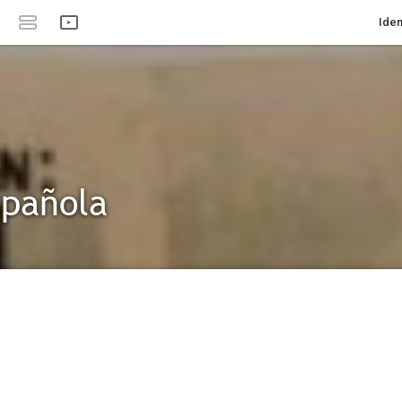
Iden
spañola