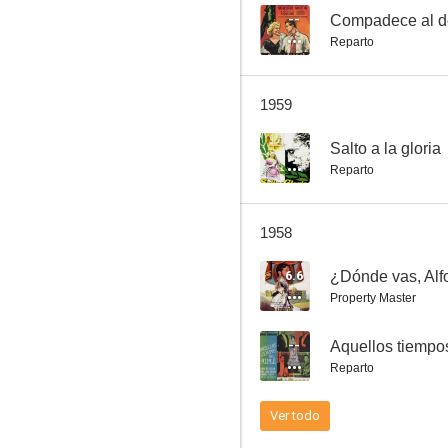
--
Compadece al d
Reparto
Verbena
1959
--
--
Salto a la gloria
Reparto
1958
6.6
¿Dónde vas, Alf
Property Master
Una de fieras
--
Aquellos tiempo
Reparto
Ver todo