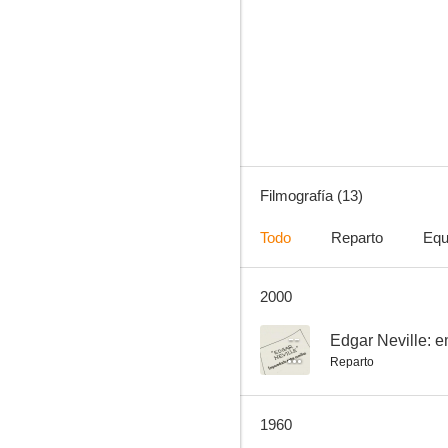
Compadece al delincuente
--
Filmografía (13)
Todo
Reparto
Equ
2000
Aquellos tiempos del cuplé
--
--
Edgar Neville: 
Reparto
1960