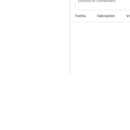
Fecha
Valoración
V
La huida
--
Los maridos no cenan en casa
--