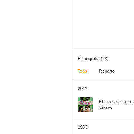
El guardián del paraíso
--
Filmografía (28)
Todo
Reparto
2012
El sexo de las madres
--
--
El sexo de las 
Reparto
1963