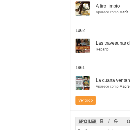
7.5
A tiro limpio
Aparece como
María
La cuarta ventana
1962
--
--
Las travesuras 
Reparto
1961
--
La cuarta venta
Aparece como
Madre 
El azar se divierte
Ver todo
--