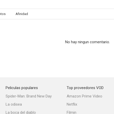
otos
Afinidad
Vanity Fair
Accused
The Shado
7.0
7.0
No hay ningun comentario.
Peliculas populares
Top proveedores VOD
Common
Funerarias S.A.
Robin H
Spider-Man: Brand New Day
Amazon Prime Video
6.0
6.0
La odisea
Netflix
La boca del diablo
Filmin