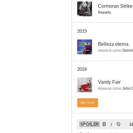
7.5
Cormoran Strike:
Reparto
Caso cerrado
2019
8.7
6.0
Belleza eterna
Aparece como
Denni
2018
7.6
Vanity Fair
Aparece como
John 
Into The Storm (Durante la tormenta)
Ver todo
7.8