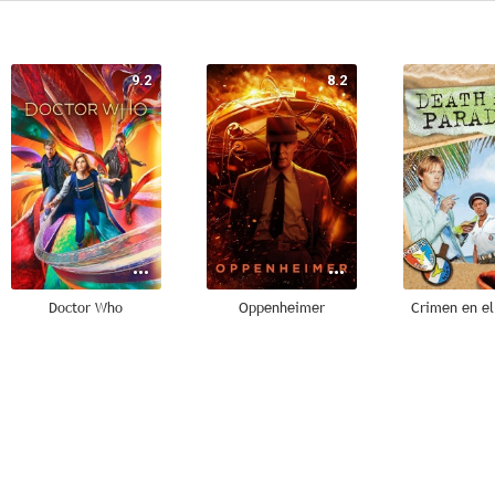
9.2
8.2
Doctor Who
Oppenheimer
Crimen en el
7.4
7.4