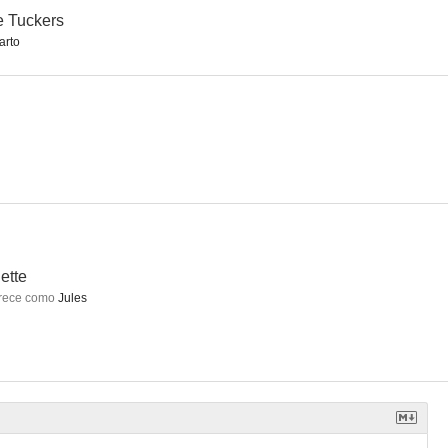
 Tuckers
arto
idge
Los asesinatos de Midsomer
Agatha Christie: Miss Marple
8.5
8.0
7.8
ette
rece como
Jules
Miss Marple: Se anuncia un asesinato
La corona vacía
Atlantis
7.6
7.5
7.5