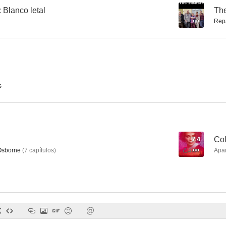
 Blanco letal
--
The
Rep
Principal sospechoso (Prime Suspect)
Inspector Morse
Mr. Selfr
8.5
8.5
s
7.4
Col
Osborne
(
7
capítulos
)
Apa
Vera
Occidente es occidente
7.6
7.6