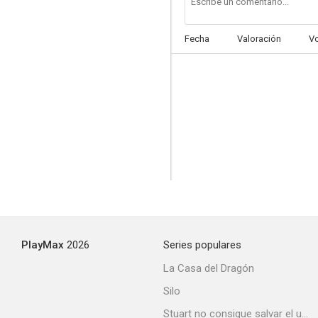
Fecha
Valoración
V
Hustle - La movida
7.0
PlayMax
2026
Series populares
El inglés que subió una colina pero bajó una montaña
La Casa del Dragón
6.3
Silo
Stuart no consigue salvar el universo