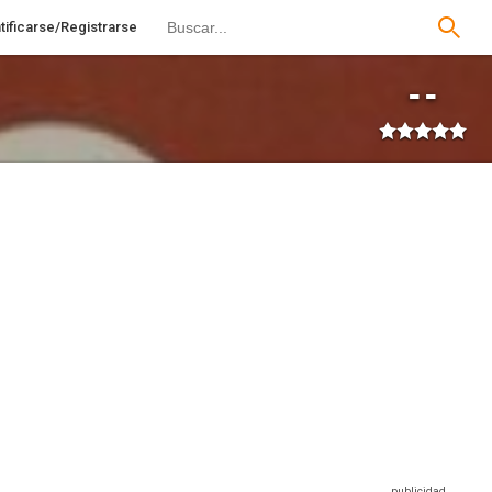
tificarse/Registrarse
--