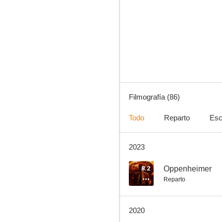
Agatha Christie: Poirot
6.2
Filmografía (86)
Todo
Reparto
Esc
2023
La última legión
9.0
8.2
Oppenheimer
Reparto
2020