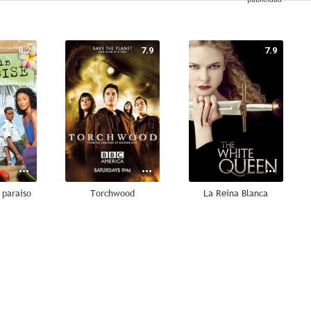
8.2
7.9
7.9
 paraíso
Torchwood
La Reina Blanca
7.4
7.2
6.8