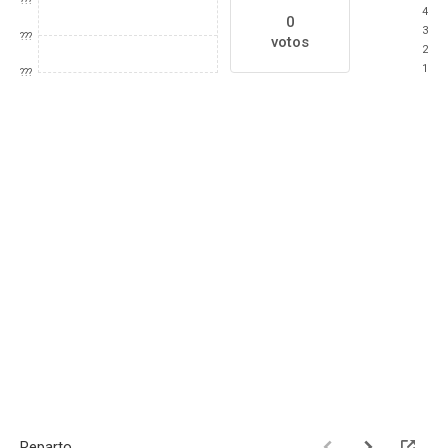
???
4
0
3
???
votos
2
1
???
Reparto