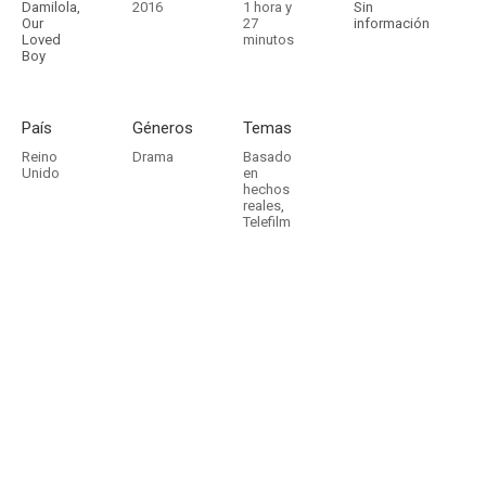
Damilola,
2016
1 hora y
Sin
Our
27
información
Loved
minutos
Boy
País
Géneros
Temas
Reino
Drama
Basado
Unido
en
hechos
reales
,
Telefilm