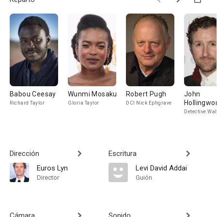
Babou Ceesay
Wunmi Mosaku
Robert Pugh
John
Hollingwo
Richard Taylor
Gloria Taylor
DCI Nick Ephgrave
Detective Wal
Dirección
Escritura
Euros Lyn
Levi David Addai
Director
Guión
Cámara
Sonido