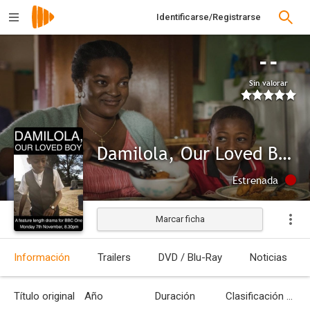
Identificarse/Registrarse
--
Sin valorar
Damilola, Our Loved Boy
Estrenada
Marcar ficha
Información
Trailers
DVD / Blu-Ray
Noticias
Título original
Año
Duración
Clasificación por edades