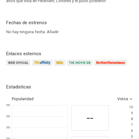
años que vivía en Peckham, Londres y el juicio posterior.
Fechas de estrenos
No hay ninguna fecha.
Añadir
Enlaces externos
Estadísticas
Popularidad
Votos
???
10
9
--
???
8
7
???
6
5