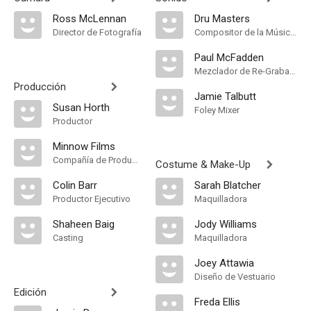
Ross McLennan
Dru Masters
Director de Fotografía
Compositor de la Música Original
Paul McFadden
Mezclador de Re-Grabación de Sonido
Producción
Jamie Talbutt
Susan Horth
Foley Mixer
Productor
Minnow Films
Compañía de Produccion
Costume & Make-Up
Colin Barr
Sarah Blatcher
Productor Ejecutivo
Maquilladora
Shaheen Baig
Jody Williams
Casting
Maquilladora
Joey Attawia
Diseño de Vestuario
Edición
Freda Ellis