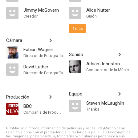
Jimmy McGovern
Alice Nutter
Creador
Guión
4 más
Cámara
Fabian Wagner
Sonido
Director de Fotografía
Adrian Johnston
David Luther
Compositor de la Música Original
Director de Fotografía
Equipo
Producción
Steven McLaughlin
BBC
Thanks
Compañía de Produccion
PlayMax solo ofrece información de películas y series, PlayMax no tiene
relación alguna con el productor o el director de la película. El copyright de
las imágenes, póster, carátula, fotografías y/o cubiertas pertenece a sus