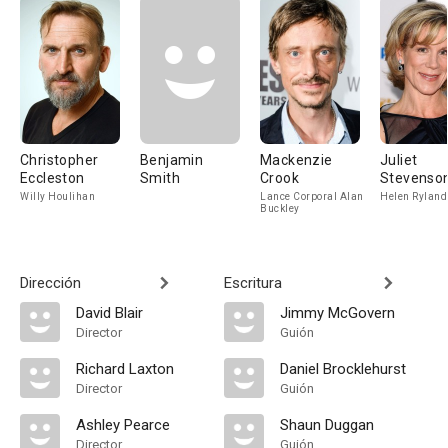
Christopher
Benjamin
Mackenzie
Juliet
Eccleston
Smith
Crook
Stevenso
Willy Houlihan
Lance Corporal Alan
Helen Ryland
Buckley
Dirección
Escritura
David Blair
Jimmy McGovern
Director
Guión
Richard Laxton
Daniel Brocklehurst
Director
Guión
Ashley Pearce
Shaun Duggan
Director
Guión