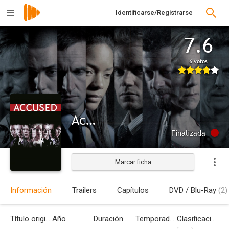
Identificarse/Registrarse
7.6
6 votos
Accused
Finalizada
Marcar ficha
Información
Trailers
Capítulos
DVD / Blu-Ray
(2)
Título original
Año
Duración
Temporadas
Clasificación por edades