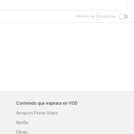
Mínimo de
50
palabras
 Dina)
Rey Lear
Una canción para Marion
--
--
--
Contenido que expirara en VOD
 Freedom
Strike: Inside the unions
Dodger
Amazon Prime Video
--
--
--
Netflix
Filmin