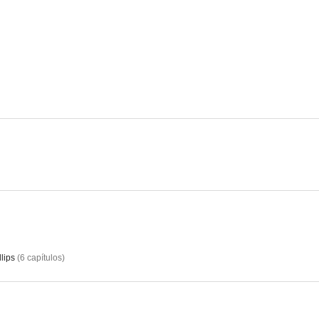
Legend
Fortitude
Agatha Christi
6.2
6.2
eXistenZ
G.I. Joe
Los seis signos
9.0
9.0
lips
(
6
capítulos
)