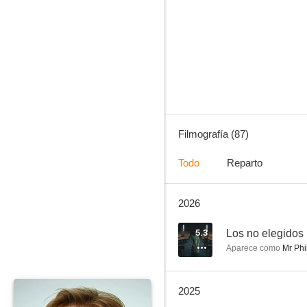
Héroes
6.8
Filmografía (87)
Todo
Reparto
2026
28 días después
9.1
5.3
Los no elegidos
Aparece como
Mr Phil
2025