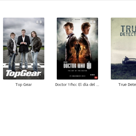
8.8
8.8
Top Gear
Doctor Who: El día del Doctor
True Dete
7.7
7.7