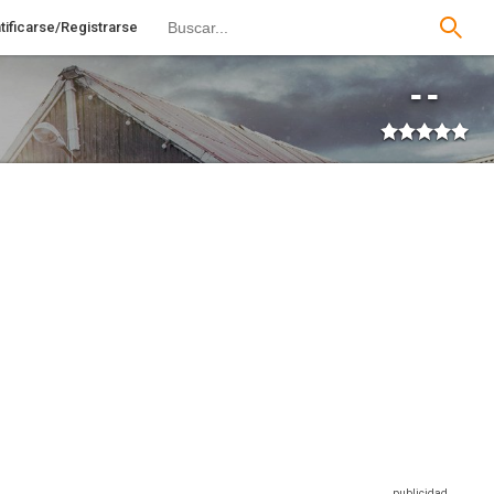
tificarse/Registrarse
--