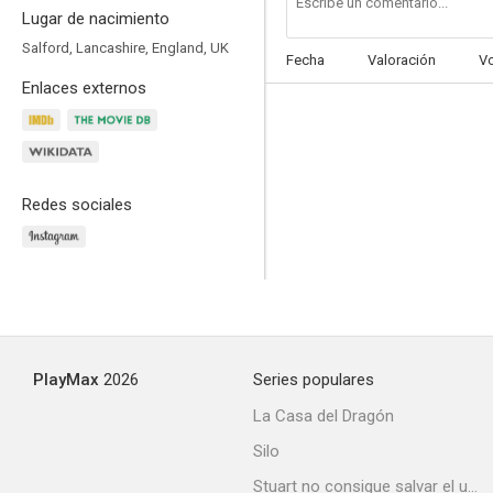
Lugar de nacimiento
Salford, Lancashire, England, UK
Fecha
Valoración
V
Enlaces externos
24 Hour Party People
5.3
Redes sociales
PlayMax
2026
Series populares
Los no elegidos
La Casa del Dragón
--
Silo
Stuart no consigue salvar el universo