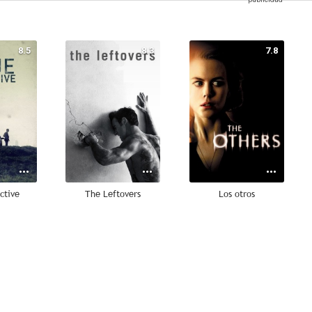
8.5
8.3
7.8
ctive
The Leftovers
Los otros
7.7
7.2
6.9