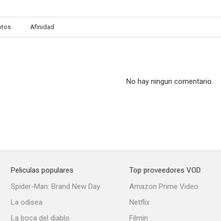
otos
Afinidad
Tumba abierta
Muerto en una semana (o le devolvemos su dinero)
Dina (I Am
5.0
5.0
No hay ningun comentario.
Peliculas populares
Top proveedores VOD
Close to Me
The Invisible Circus
Whispers of
Spider-Man: Brand New Day
Amazon Prime Video
--
--
La odisea
Netflix
La boca del diablo
Filmin