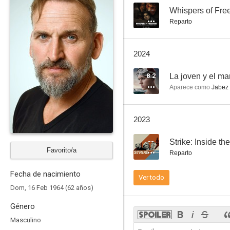
--
Whispers of Fr
Reparto
The A Word
2024
7.6
8.2
La joven y el ma
Aparece como
Jabez 
2023
--
Strike: Inside th
Favorito/a
Reparto
Cuando el amor te toca
Fecha de nacimiento
Ver todo
6.8
Dom, 16 Feb 1964 (62 años)
Género
Masculino