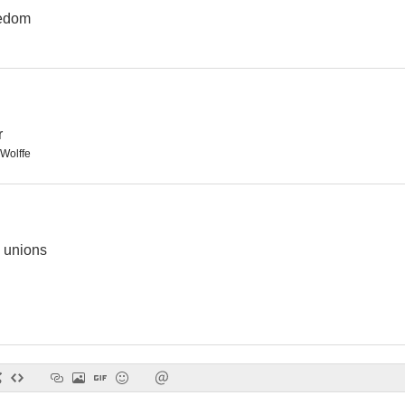
eedom
The League of Gentlemen
Inspector Morse
La joven y 
7.6
7.6
r
Wolffe
e unions
Accused
The Shadow Line
Elizabe
6.6
6.6