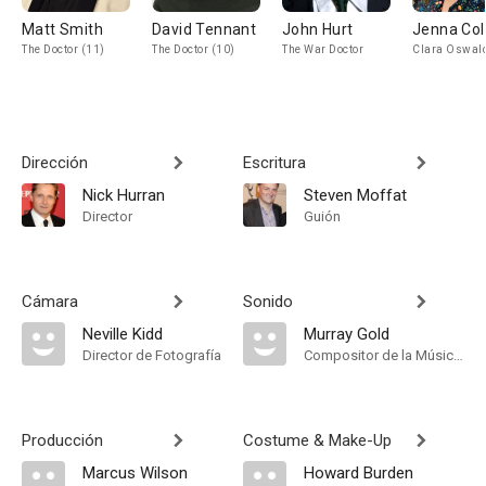
Matt Smith
David Tennant
John Hurt
Jenna Co
The Doctor (11)
The Doctor (10)
The War Doctor
Clara Oswal
Dirección
Escritura
Nick Hurran
Steven Moffat
Director
Guión
Cámara
Sonido
Neville Kidd
Murray Gold
Director de Fotografía
Compositor de la Música Original
Producción
Costume & Make-Up
Marcus Wilson
Howard Burden