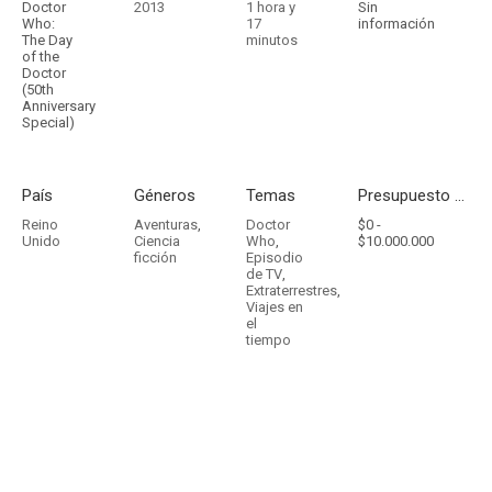
Doctor
2013
1 hora y
Sin
Who:
17
información
The Day
minutos
of the
Doctor
(50th
Anniversary
Special)
País
Géneros
Temas
Presupuesto - Ingresos
Reino
Aventuras
,
Doctor
$0 -
Unido
Ciencia
Who
,
$10.000.000
ficción
Episodio
de TV
,
Extraterrestres
,
Viajes en
el
tiempo