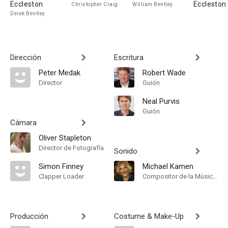
Eccleston
Eccleston
Christopher Craig
William Bentley
Derek Bentley
Dirección
Escritura
Peter Medak
Robert Wade
Director
Guión
Neal Purvis
Guión
Cámara
Oliver Stapleton
Director de Fotografía
Sonido
Simon Finney
Michael Kamen
Clapper Loader
Compositor de la Música Original
Producción
Costume & Make-Up