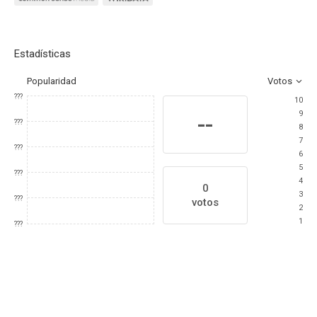
Estadísticas
Popularidad
Votos
???
10
9
--
???
8
7
???
6
5
???
4
0
3
???
votos
2
1
???