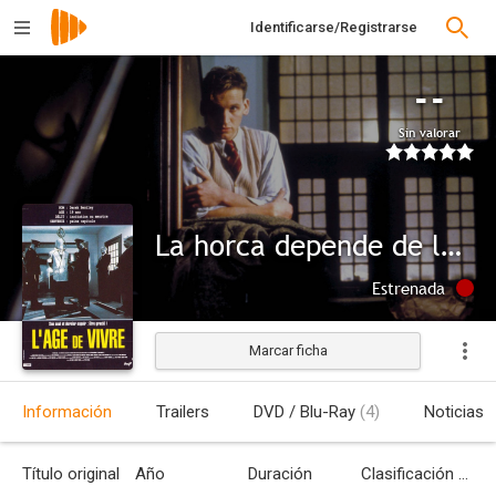
Identificarse/Registrarse
--
Sin valorar
La horca depende de la gramática
Estrenada
Marcar ficha
Información
Trailers
DVD / Blu-Ray
(4)
Noticias
Título original
Año
Duración
Clasificación por edades