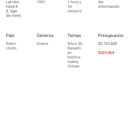
Let Him
1991
1 hora y
Sin
Have It
55
información
(L'âge
minutos
de vivre)
País
Géneros
Temas
Presupuesto - Ingresos
Reino
Drama
Años 50
,
$3.735.600
Unido
Basado
-
en
$635.064
hechos
reales
,
Crimen