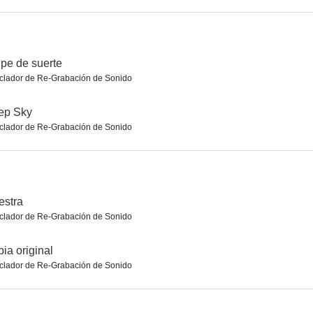
culto
Cásate conmigo
Día de lluvia en Nueva York
pe de suerte
clador de Re-Grabación de Sonido
5.2
4.5
4.3
ep Sky
clador de Re-Grabación de Sonido
estra
clador de Re-Grabación de Sonido
no existen
Los muertos no mueren
Llega de noche
8.0
7.9
7.7
ia original
clador de Re-Grabación de Sonido