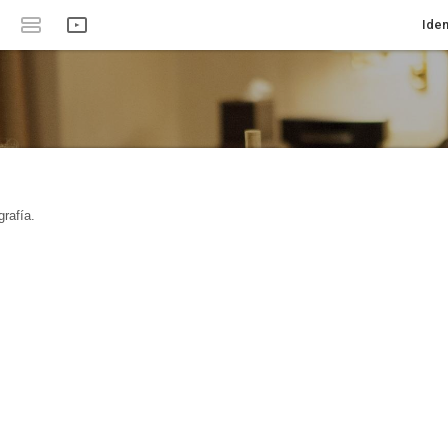
Iden
rafía.