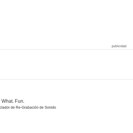
Tigre y dragón
Leatherface
7.1
7.1
7.0
Antes que el diablo sepa que has muerto
Casanova
Margin Call
6.9
6.6
6.4
 What. Fun.
clador de Re-Grabación de Sonido