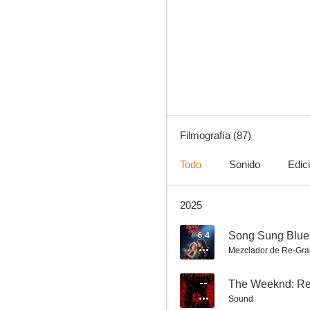
Frida
7.1
Filmografía (87)
Todo
Sonido
Edic
2025
Sólo los amantes sobreviven
7.0
6.4
Song Sung Blue 
Mezclador de Re-Gra
--
The Weeknd: Re
Sound