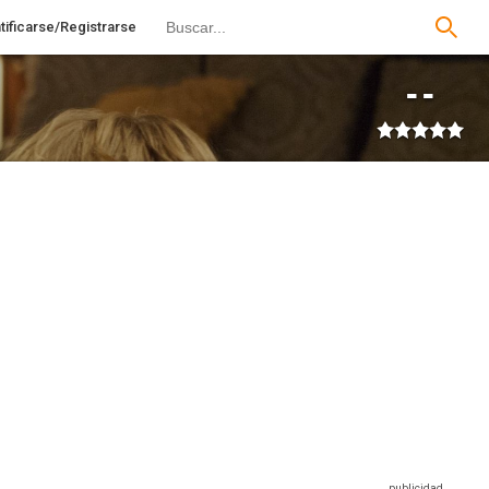
tificarse/Registrarse
--