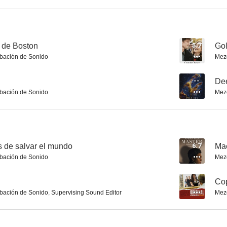
El estrangulador de Boston
Cuento de invierno
Destino o
r de Boston
5.7
Gol
bación de Sonido
Mez
6.3
5.9
--
De
bación de Sonido
Mez
 de salvar el mundo
6.7
Ma
bación de Sonido
Mez
El chico del periódico
El incidente
Los miércoles 
10
9.2
--
Cop
bación de Sonido
,
Supervising Sound Editor
Mez