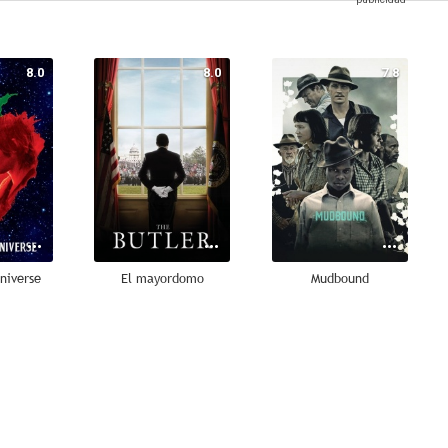
8.0
8.0
7.8
niverse
El mayordomo
Mudbound
7.4
7.4
7.2