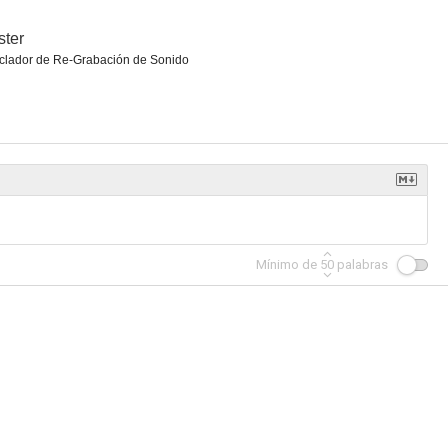
ter
clador de Re-Grabación de Sonido
tores
Carta a Julia
Marco Polo: Cien Ojos
7.3
7.3
7.2
Mínimo de
50
palabras
ema
Tulip Fever
¡Me ha caído el muerto!
6.9
6.7
6.5