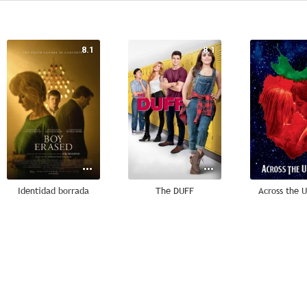
8.1
8.1
Identidad borrada
The DUFF
Across the U
7.7
7.5