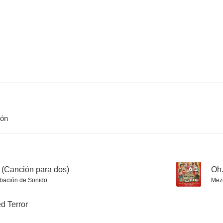
Cartas a Julieta
Sleepy Hollow
Drive
7.1
7.1
ión
El faro
El bosque
6.9
6.9
(Canción para dos)
6.3
Oh.
bación de Sonido
Mez
d Terror