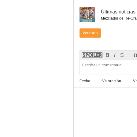
5.9
Últimas noticia
Mezclador de Re-Gra
Ver todo
Amores peligrosos
7.7
Fecha
Valoración
V
Retrato de April
7.1