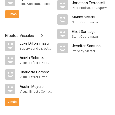
Jonathan Ferrantelli
First Assistant Editor
Post Production Supervisor
5 más
Manny Siverio
Stunt Coordinator
Elliot Santiago
Efectos Visuales
Stunt Coordinator
Luke DiTommaso
Jennifer Santucci
Supervisor de Efectos Visuales
Property Master
Aniela Sidorska
Visual Effects Producer
Charlotta Forssman
Visual Effects Producer
Austin Meyers
Visual Effects Compositor
7 más