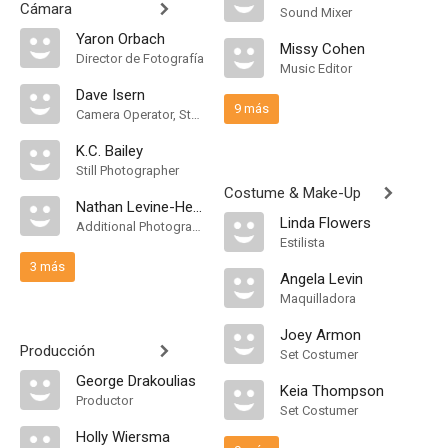
Cámara
Sound Mixer
Yaron Orbach
Missy Cohen
Director de Fotografía
Music Editor
Dave Isern
9 más
Camera Operator, Steadicam Operator
K.C. Bailey
Still Photographer
Costume & Make-Up
Nathan Levine-Heaney
Linda Flowers
Additional Photography
Estilista
3 más
Angela Levin
Maquilladora
Joey Armon
Producción
Set Costumer
George Drakoulias
Keia Thompson
Productor
Set Costumer
Holly Wiersma