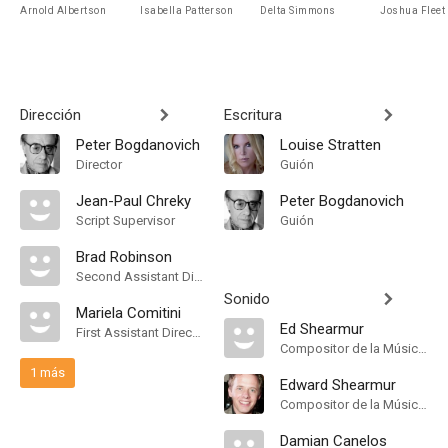
Arnold Albertson
Isabella Patterson
Delta Simmons
Joshua Fleet
Dirección
Escritura
Peter Bogdanovich
Louise Stratten
Director
Guión
Jean-Paul Chreky
Peter Bogdanovich
Script Supervisor
Guión
Brad Robinson
Second Assistant Director
Sonido
Mariela Comitini
Ed Shearmur
First Assistant Director
Compositor de la Música Original
1 más
Edward Shearmur
Compositor de la Música Original
Damian Canelos