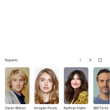
Reparto
Owen Wilson
Imogen Poots
Kathryn Hahn
Will Forte