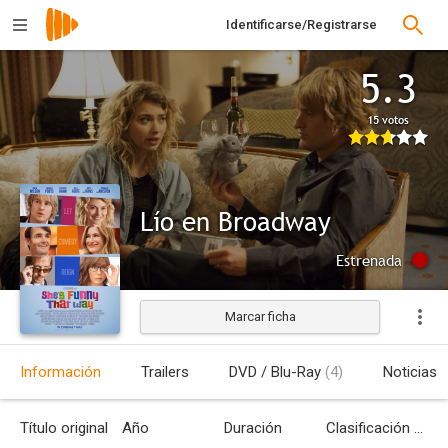
Identificarse/Registrarse
5.3
15 votos
Lío en Broadway
Estrenada
Marcar ficha
Información
Trailers
DVD / Blu-Ray
(4)
Noticias
Título original
Año
Duración
Clasificación por edades