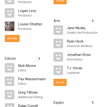
9 más
Productor
Logan Levy
Productor
Arte
Louise Stratten
Jane Musky
Productor
Diseño de Producción
38 más
Ryan Heck
Dirección Artística
Jonathan Rose
Edición
Decorados
Nick Moore
T.J. Horan
Editor
Leadman
Pax Wassermann
6 más
Editor
Greg Tillman
Additional Editing
Equipo
Dylan Correll