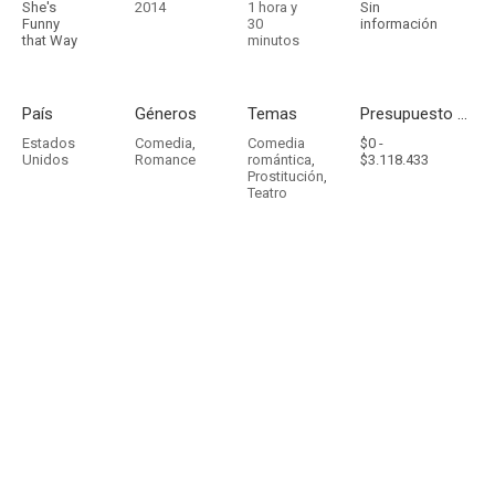
She's
2014
1 hora y
Sin
Funny
30
información
that Way
minutos
País
Géneros
Temas
Presupuesto - Ingresos
Estados
Comedia
,
Comedia
$0 -
Unidos
Romance
romántica
,
$3.118.433
Prostitución
,
Teatro