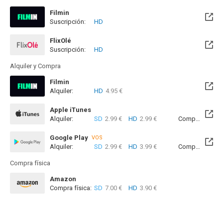
Filmin
Suscripción:
HD
Disponible hasta el Mié, 31 Dic 2031 (Quedan 5 años)
FlixOlé
Suscripción:
HD
Alquiler y Compra
Filmin
Alquiler:
HD
4.95 €
Disponible hasta el Mié, 31 Dic 2031 (Quedan 5 años)
Apple iTunes
Alquiler:
SD
2.99 €
HD
2.99 €
Compra:
SD
3
Google Play
VOS
Alquiler:
SD
2.99 €
HD
3.99 €
Compra:
SD
7
Compra física
Amazon
Compra física:
SD
7.00 €
HD
3.90 €