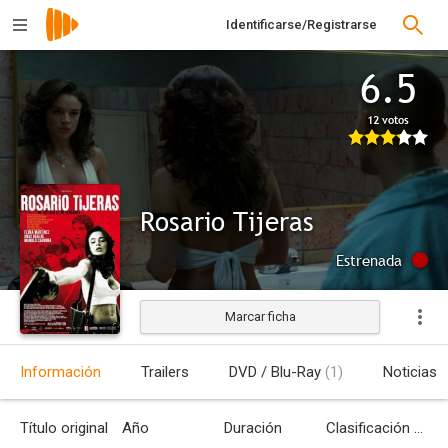
Identificarse/Registrarse
6.5
12 votos
Rosario Tijeras
Estrenada
Marcar ficha
Información
Trailers
DVD / Blu-Ray
(1)
Noticias
Título original
Año
Duración
Clasificación por edades