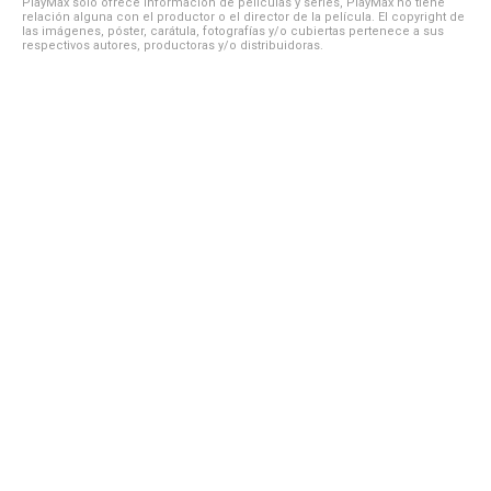
PlayMax solo ofrece información de películas y series, PlayMax no tiene
relación alguna con el productor o el director de la película. El copyright de
las imágenes, póster, carátula, fotografías y/o cubiertas pertenece a sus
respectivos autores, productoras y/o distribuidoras.