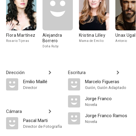
Flora Martínez
Alejandra
Kristina Lilley
Unax Uga
Borrero
Rosario Tijeras
Mama de Emilio
Antonio
Doña Ruby
Dirección
Escritura
Emilio Maillé
Marcelo Figueras
Director
Guión, Guión Adaptado
Jorge Franco
Novela
Cámara
Jorge Franco Ramos
Pascal Marti
Novela
Director de Fotografía