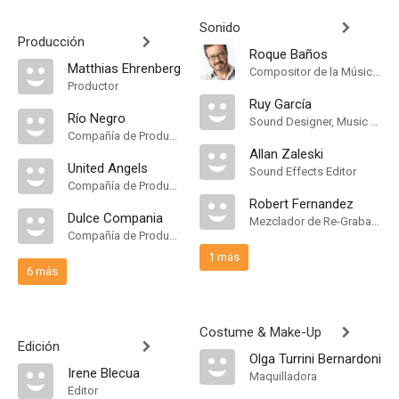
Sonido
Producción
Roque Baños
Matthias Ehrenberg
Compositor de la Música Original
Productor
Ruy García
Río Negro
Sound Designer, Music Supervisor
Compañía de Produccion
Allan Zaleski
United Angels
Sound Effects Editor
Compañía de Produccion
Robert Fernandez
Dulce Compania
Mezclador de Re-Grabación de Sonido
Compañía de Produccion
1 más
6 más
Costume & Make-Up
Edición
Olga Turrini Bernardoni
Irene Blecua
Maquilladora
Editor