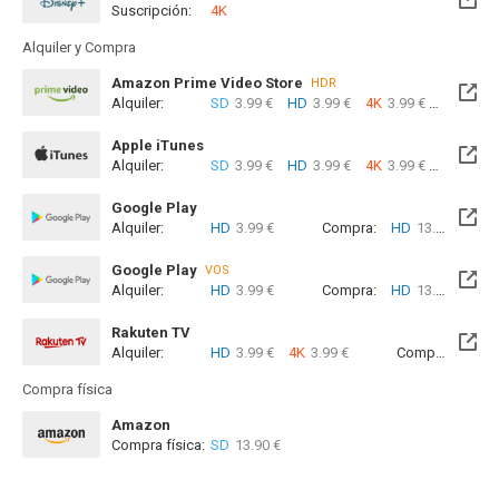
Suscripción:
4K
Alquiler y Compra
Amazon Prime Video Store
HDR
Alquiler:
SD
3.99 €
HD
3.99 €
4K
3.99 €
Com
Apple iTunes
Alquiler:
SD
3.99 €
HD
3.99 €
4K
3.99 €
Com
Google Play
Alquiler:
HD
3.99 €
Compra:
HD
13.99 €
Google Play
VOS
Alquiler:
HD
3.99 €
Compra:
HD
13.99 €
Rakuten TV
Alquiler:
HD
3.99 €
4K
3.99 €
Compra:
SD
4
Compra física
Amazon
Compra física:
SD
13.90 €