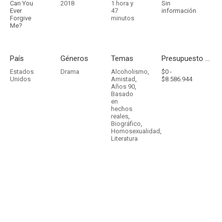
Can You
2018
1 hora y
Sin
Ever
47
información
Forgive
minutos
Me?
País
Géneros
Temas
Presupuesto - Ingresos
Estados
Drama
Alcoholismo
,
$0 -
Unidos
Amistad
,
$8.586.944
Años 90
,
Basado
en
hechos
reales
,
Biográfico
,
Homosexualidad
,
Literatura