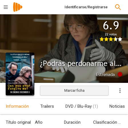
Identificarse/Registrarse
6.9
22 votos
¿Podrás perdonarme algún día?
Estrenada
Marcar ficha
Información
Trailers
DVD / Blu-Ray
(1)
Noticias
Título original
Año
Duración
Clasificación por edades