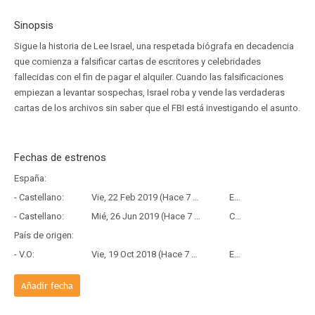
Sinopsis
Sigue la historia de Lee Israel, una respetada biógrafa en decadencia
que comienza a falsificar cartas de escritores y celebridades
fallecidas con el fin de pagar el alquiler. Cuando las falsificaciones
empiezan a levantar sospechas, Israel roba y vende las verdaderas
cartas de los archivos sin saber que el FBI está investigando el asunto.
Fechas de estrenos
España:
- Castellano:
Vie, 22 Feb 2019 (Hace 7 años y 5 meses)
Estreno
- Castellano:
Mié, 26 Jun 2019 (Hace 7 años y 1 mes)
Copia Física
País de origen:
- V.O:
Vie, 19 Oct 2018 (Hace 7 años y 9 meses)
Estreno
Añadir fecha