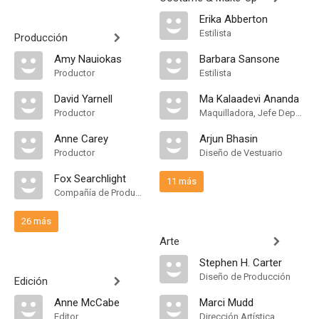
Erika Abberton
Estilista
Producción
Amy Nauiokas
Barbara Sansone
Productor
Estilista
David Yarnell
Ma Kalaadevi Ananda
Productor
Maquilladora, Jefe Departamento de Maquillaje
Anne Carey
Arjun Bhasin
Productor
Diseño de Vestuario
Fox Searchlight
11 más
Compañía de Produccion
26 más
Arte
Stephen H. Carter
Diseño de Producción
Edición
Anne McCabe
Marci Mudd
Editor
Dirección Artística