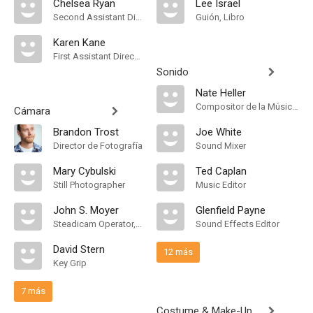
Chelsea Ryan
Lee Israel
Second Assistant Director
Guión, Libro
Karen Kane
First Assistant Director
Sonido
Nate Heller
Compositor de la Música Original, Orquestador
Cámara
Brandon Trost
Joe White
Director de Fotografía
Sound Mixer
Mary Cybulski
Ted Caplan
Still Photographer
Music Editor
John S. Moyer
Glenfield Payne
Steadicam Operator, "A" Camera Operator
Sound Effects Editor
David Stern
12 más
Key Grip
7 más
Costume & Make-Up