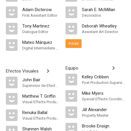
Adam Dicterow
Sarah E. McMillan
First Assistant Editor
Decorados
Tony Martinez
Deborah Wheatley
Dialogue Editor
Assistant Art Director
Mateo Márquez
9 más
Digital Intermediate Assistant
Equipo
Efectos Visuales
Kelley Cribben
John Bair
Post Production Supervisor
Supervisor de Efectos Visuales
Mike Myers
Matthew T. Griffin
Special Effects Coordinator
Visual Effects Producer
Jill Alexander
Renuka Ballal
Property Master
Visual Effects Producer
Brooke Ensign
Shannen Walsh