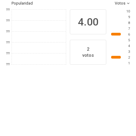
Popularidad
Votos
???
10
9
4.00
???
8
7
???
6
5
???
4
2
3
???
votos
2
1
???