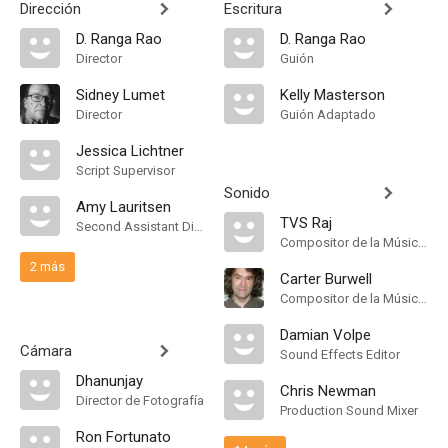
Dirección
Escritura
D. Ranga Rao
D. Ranga Rao
Director
Guión
Sidney Lumet
Kelly Masterson
Director
Guión Adaptado
Jessica Lichtner
Script Supervisor
Sonido
Amy Lauritsen
TVS Raj
Second Assistant Director
Compositor de la Música Original
2 más
Carter Burwell
Compositor de la Música Original, Orquestador, Conductor
Damian Volpe
Cámara
Sound Effects Editor
Dhanunjay
Chris Newman
Director de Fotografía
Production Sound Mixer
Ron Fortunato