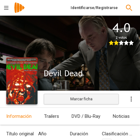
Identificarse/Registrarse
4.0
2 votos
Devil Dead
Marcar ficha
Estrenada
Información
Trailers
DVD / Blu-Ray
Noticias
Título original
Año
Duración
Clasificación por edades