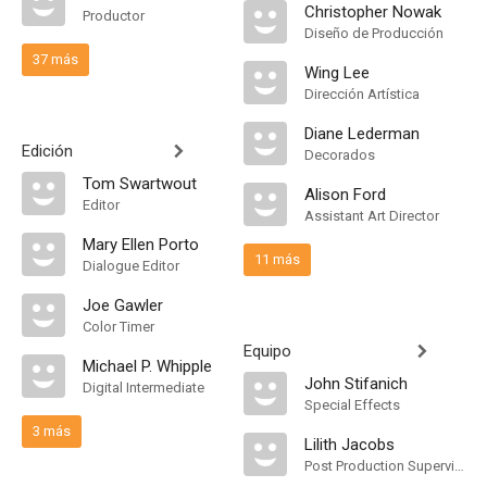
Christopher Nowak
Productor
Diseño de Producción
37 más
Wing Lee
Dirección Artística
Diane Lederman
Edición
Decorados
Tom Swartwout
Alison Ford
Editor
Assistant Art Director
Mary Ellen Porto
11 más
Dialogue Editor
Joe Gawler
Color Timer
Equipo
Michael P. Whipple
John Stifanich
Digital Intermediate
Special Effects
3 más
Lilith Jacobs
Post Production Supervisor