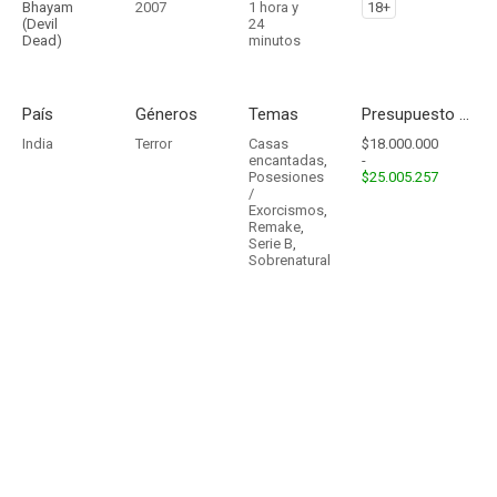
Bhayam
2007
1 hora y
18+
(Devil
24
Dead)
minutos
País
Géneros
Temas
Presupuesto - Ingresos
India
Terror
Casas
$18.000.000
encantadas
,
-
Posesiones
$25.005.257
/
Exorcismos
,
Remake
,
Serie B
,
Sobrenatural