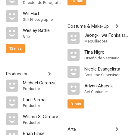
14 más
Director de Fotografía
Will Hart
Still Photographer
Costume & Make-Up
Wesley Battle
Jeong-Hwa Fonkalsrud
Grip
Maquilladora
13 más
Tina Nigro
Diseño de Vestuario
Nicole Evangelista
Producción
Costume Supervisor
Michael Cerenzie
Arlynn Abseck
Productor
Set Costumer
Paul Parmar
8 más
Productor
William S. Gilmore
Productor
Arte
Brian Linse