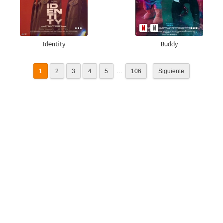
Identity
Buddy
...
1
2
3
4
5
106
Siguiente