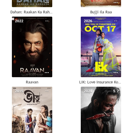
Dahan: Raakan Ka Rahasya
Bujji Ila Raa
2022
--
2026
--
Raavan
LIK: Love Insurance Kompany
2015
--
2024
5.7