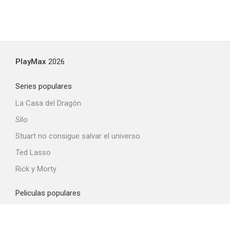
PlayMax
2026
Series populares
La Casa del Dragón
Silo
Stuart no consigue salvar el universo
Ted Lasso
Rick y Morty
Peliculas populares
Spider-Man: Brand New Day
La odisea