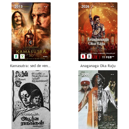
2013
--
2026
--
Kamasutra: sed de venganza
Anaganaga Oka Raju
1975
--
2005
--