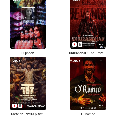
Euphoria
Dhurandhar: The Revenge
2026
--
2026
--
Tradición, tierra y templanza
O' Romeo