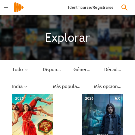
Identificarse/Registrarse
Explorar
Todo
Disponible
Género
Década
India
Más populares
Más opciones
2026
--
2026
6.0