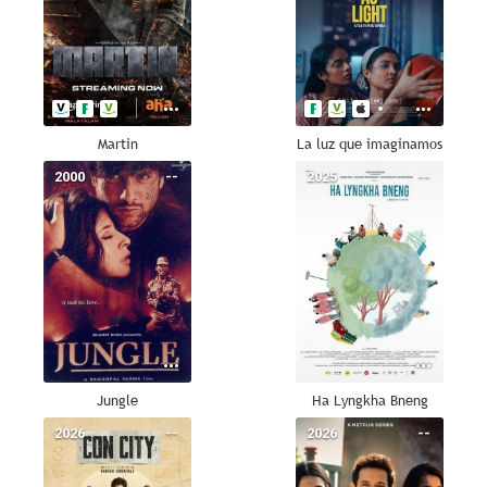
Martin
La luz que imaginamos
2000
--
2025
--
Jungle
Ha Lyngkha Bneng
2026
--
2026
--