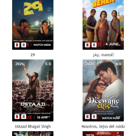
29
¡Ay, mamá!
2026
5.0
2026
6.0
Ustaad Bhagat Singh
Nosotros, lejos del ruido
2026
--
2026
--