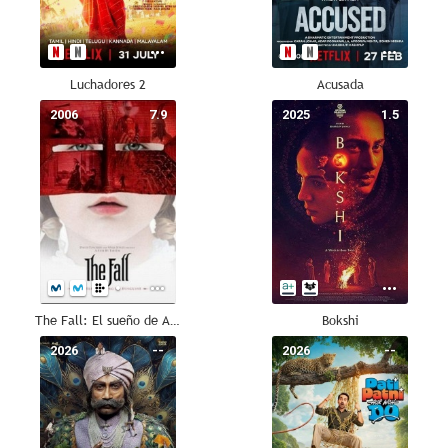
Luchadores 2
Acusada
2006
7.9
2025
1.5
The Fall: El sueño de Alexandria
Bokshi
2026
--
2026
--