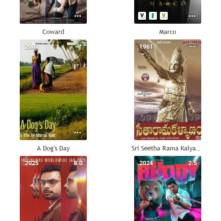
Coward
Marco
2001
--
1961
--
A Dog's Day
Sri Seetha Rama Kalyanam
2025
8.0
2024
2.5