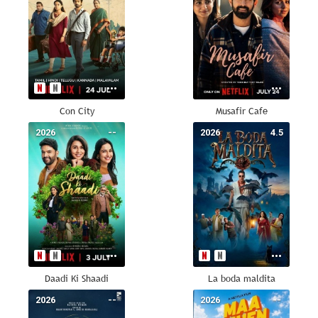
Con City
Musafir Cafe
2026
--
2026
4.5
Daadi Ki Shaadi
La boda maldita
2026
--
2026
--