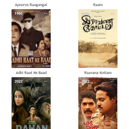
Apoorva Raagangal
Raam
1965
--
2023
--
Adhi Raat Ke Baad
Raavana Kottam
2022
--
2022
--