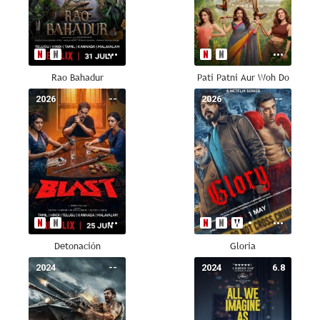
Rao Bahadur
Pati Patni Aur Woh Do
2026
--
2026
--
Detonación
Gloria
2024
--
2024
6.8