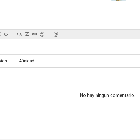
North Hollywood
Buscando Neverland
El show de B
4.0
--
otos
Afinidad
No hay ningun comentario.
¡Grita Blácula Grita! (Drácula Negro II)
CHAAW: Chapter 2
CHAAW: Cha
--
--