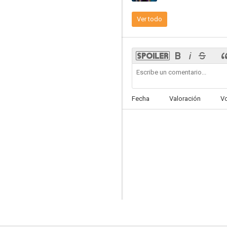
Ver todo
Mixed-ish
5.5
Fecha
Valoración
V
El reloj de Pandora
--