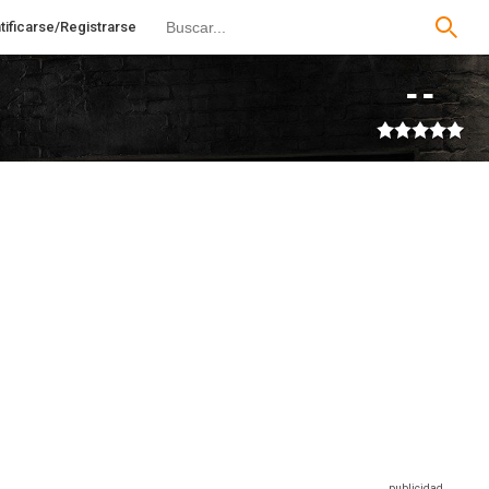
tificarse/Registrarse
--