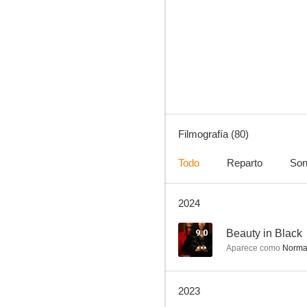
Harry el sucio
9.0
Filmografía (80)
Todo
Reparto
Son
2024
La juez Amy
8.0
9.0
Beauty in Black
Aparece como
Norm
2023