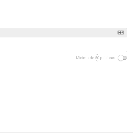
ernie Mac
Los misterios del Padre Dowling
Divorcio sin ataduras
--
--
--
Mínimo de
50
palabras
pter 3
CHAAW: Chapter 1
The Black Hamptons
--
--
--