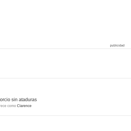
s Ángeles
Beauty in Black
Doctoras de Filadelfia
8.1
8.0
8.0
ll Cosby
Lemonade
Hombre libre
7.5
7.5
7.4
orcio sin ataduras
rece como
Clarence