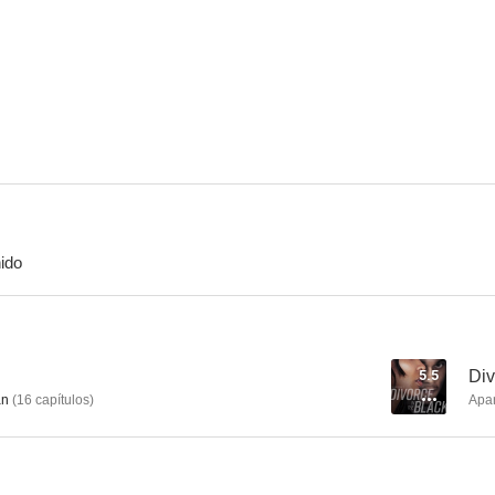
Poltergeist (Fenómenos extraños)
Adivina quién
Médicos en Lo
8.4
8.2
ido
Remington Steele
Kojak
El show de Bi
7.9
7.6
5.5
Div
an
(
16
capítulos
)
Apa