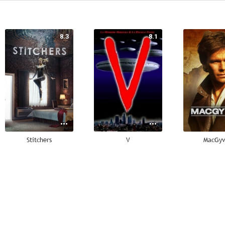
8.3
8.1
Stitchers
V
MacGyv
7.0
6.2