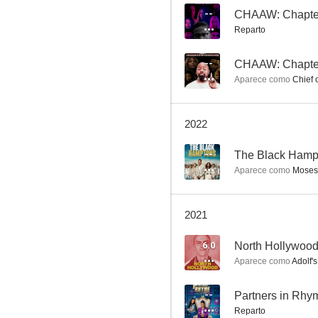
--
CHAAW: Chapte
Reparto
El regreso
--
CHAAW: Chapte
Aparece como
Chief o
7.4
2022
--
The Black Hamp
Aparece como
Moses 
2021
La cortina de humo
6.0
North Hollywoo
6.3
Aparece como
Adolf'
--
Partners in Rhy
Reparto