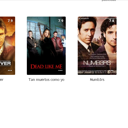
7.9
7.9
7.8
er
Tan muertos como yo
Numb3rs
10
9.0
9.0