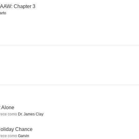
AAW: Chapter 3
arto
al
Las calles de San Francisco
Dinastía
7.0
6.8
6.5
édico
Las dos vidas de Audrey Rose
Cosas de hermanas
 Alone
6.0
6.0
5.5
rece como
Dr. James Clay
Holiday Chance
rece como
Garvin