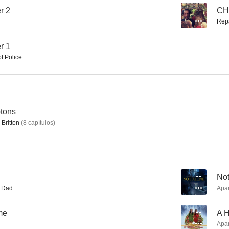
r 2
--
CH
Rep
Calles de fuego
JAG: Alerta roja
Hospit
r 1
f Police
7.3
7.0
tons
Britton
(
8
capítulos
)
Salvados por la campana: La nueva generación (La nueva clase)
La venganza de los zombies
Centro m
d
--
Not
6.0
6.0
s Dad
Apa
me
--
A 
Apa