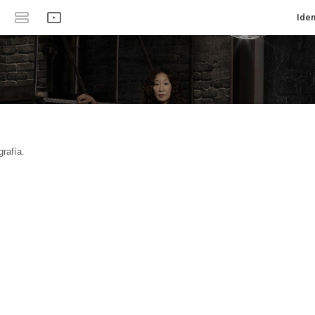
Iden
rafía.