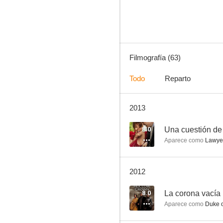
7.7
Filmografía (63)
Todo
Reparto
2013
Episodes
7.3
8.0
Una cuestión de
Aparece como
Lawyer
2012
8.0
La corona vacía
Aparece como
Duke o