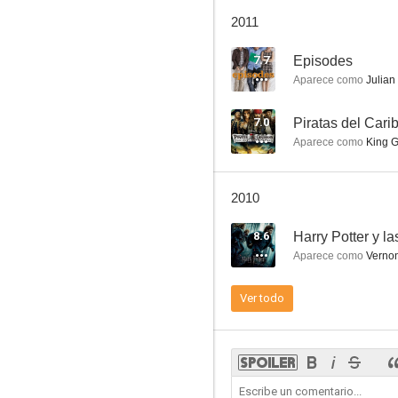
Guía del autoestopista galáctico
2011
6.9
7.7
Episodes
Aparece como
Julian 
7.0
Aparece como
King 
2010
Superman II. La aventura continúa
8.6
5.9
Aparece como
Vernon
Ver todo