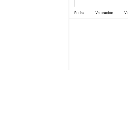
Más allá de los sueños
Fecha
Valoración
V
9.0
Inspector Morse
7.5