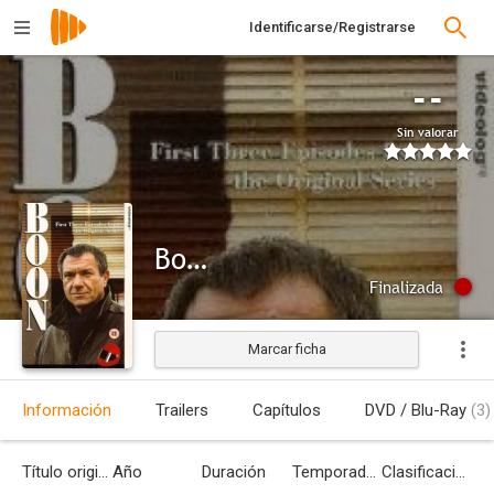
Identificarse/Registrarse
--
Sin valorar
Boon
Finalizada
Marcar ficha
Información
Trailers
Capítulos
DVD / Blu-Ray
(3)
Título original
Año
Duración
Temporadas
Clasificación por edades