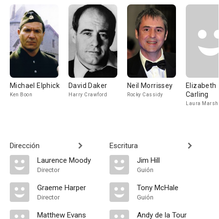
Michael Elphick
David Daker
Neil Morrissey
Elizabeth
Carling
Ken Boon
Harry Crawford
Rocky Cassidy
Laura Marsh
Dirección
Escritura
Laurence Moody
Jim Hill
Director
Guión
Graeme Harper
Tony McHale
Director
Guión
Matthew Evans
Andy de la Tour