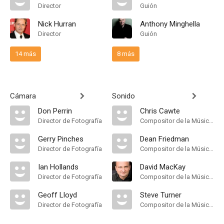
Director
Guión
Nick Hurran
Anthony Minghella
Director
Guión
14 más
8 más
Cámara
Sonido
Don Perrin
Chris Cawte
Director de Fotografía
Compositor de la Música Original
Gerry Pinches
Dean Friedman
Director de Fotografía
Compositor de la Música Original
Ian Hollands
David MacKay
Director de Fotografía
Compositor de la Música Original
Geoff Lloyd
Steve Turner
Director de Fotografía
Compositor de la Música Original