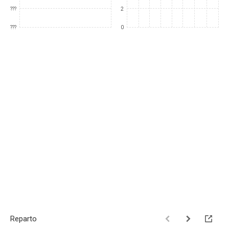
???
2
???
0
Reparto