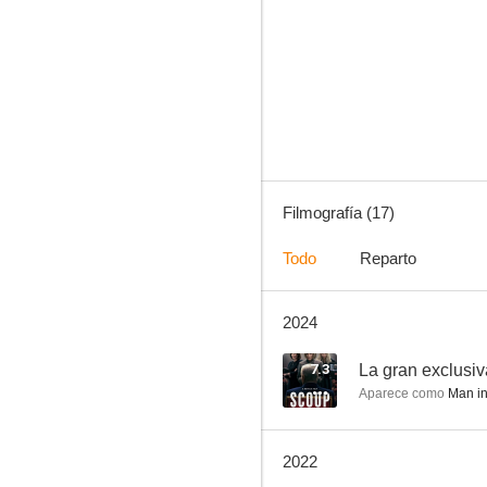
Gente de barrio
--
Filmografía (17)
Todo
Reparto
2024
Goldfish
--
7.3
La gran exclusiv
Aparece como
Man in 
2022