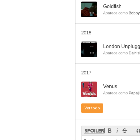
--
Goldfish
Aparece como
Bobby
Puppy Love
2018
--
--
London Unplug
Aparece como
Da'nis
2017
--
Venus
Aparece como
Papaji
El principio del placer
Ver todo
--