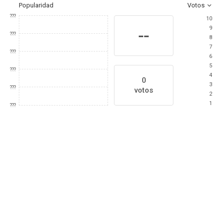
Popularidad
Votos
???
10
9
--
???
8
7
???
6
5
???
4
0
3
???
votos
2
1
???