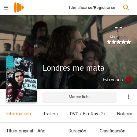
Identificarse/Registrarse
--
Sin valorar
Londres me mata
Estrenada
Marcar ficha
Información
Trailers
DVD / Blu-Ray
(2)
Noticias
Título original
Año
Duración
Clasificación por edades