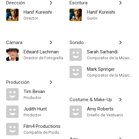
Dirección
Escritura
Hanif Kureishi
Hanif Kureishi
Director
Guión
Cámara
Sonido
Edward Lachman
Sarah Sarhandi
Director de Fotografía
Compositor de la Música Original
Mark Springer
Compositor de la Música Original
Producción
Tim Bevan
Productor
Costume & Make-Up
Judith Hunt
Amy Roberts
Productor
Diseño de Vestuario
Film4 Productions
Compañía de Produccion