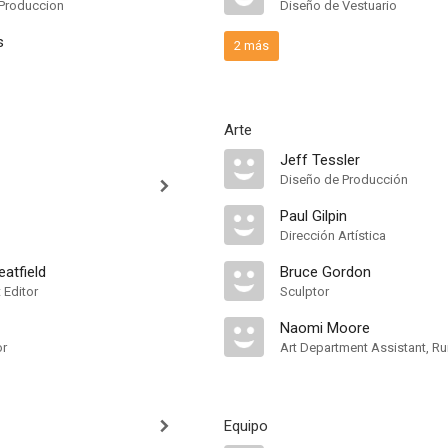
Produccion
Diseño de Vestuario
s
2 más
Arte
Jeff Tessler
Diseño de Producción
Paul Gilpin
Dirección Artística
atfield
Bruce Gordon
 Editor
Sculptor
Naomi Moore
or
Art Department Assistant, R
Equipo