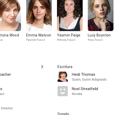
ctoria Wood
Emma Watson
Yasmin Paige
Lucy Boynton
na
Pauline Fossil
Petrova Fossil
Posy Fossil
Escritura
bacher
Heidi Thomas
Guión, Guión Adaptado
ws
Noel Streatfeild
sor
Novela
t Director
Sonido