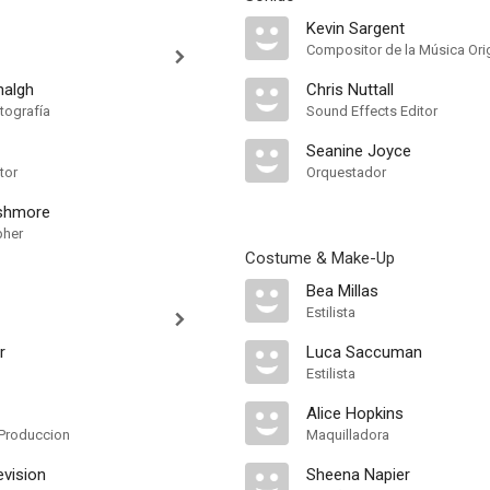
Kevin Sargent
Compositor de la Música Orig
halgh
Chris Nuttall
tografía
Sound Effects Editor
Seanine Joyce
tor
Orquestador
Ashmore
pher
Costume & Make-Up
Bea Millas
Estilista
r
Luca Saccuman
Estilista
Alice Hopkins
Produccion
Maquilladora
evision
Sheena Napier