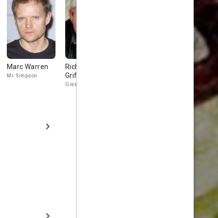
Marc Warren
Richard
Lucy Cohu
Gemma Jo
Griffiths
Mr. Simpson
Theo Dane
Dr. Jakes
Great Uncle Matthew