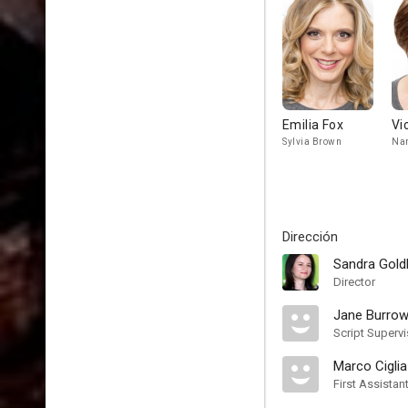
Emilia Fox
Vi
Sylvia Brown
Na
Dirección
Sandra Gold
Director
Jane Burro
Script Supervi
Marco Ciglia
First Assistan