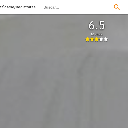
tificarse/Registrarse
6.5
10 votos