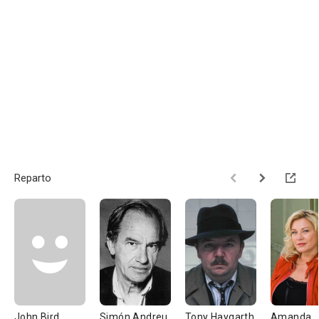
Reparto
John Bird
Simón Andreu
Tony Haygarth
Amanda