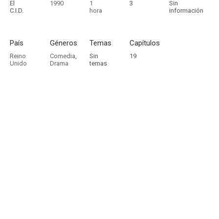
El
1990
1
3
Sin
C.I.D.
hora
información
País
Géneros
Temas
Capítulos
Reino
Comedia
,
Sin
19
Unido
Drama
temas