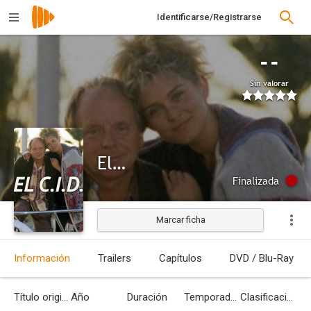
Identificarse/Registrarse
--
Sin valorar
El C.I.D.
Finalizada
Marcar ficha
Información
Trailers
Capítulos
DVD / Blu-Ray
Título original
Año
Duración
Temporadas
Clasificación por edades