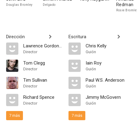
Redman
Douglas Bromley
Delgado
Rosie Bromle
Dirección
Escritura
Lawrence Gordon Clark
Chris Kelly
Director
Guión
Tom Clegg
Iain Roy
Director
Guión
Tim Sullivan
Paul W.S. Anderson
Director
Guión
Richard Spence
Jimmy McGovern
Director
Guión
7 más
7 más