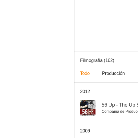
Agatha Christie: Poirot - Cartas sobre la mesa
10
Filmografía (162)
Todo
Producción
2012
Agatha Christie: Poirot - Sangre en la piscina
10
--
56 Up - The Up 
Compañía de Produc
2009