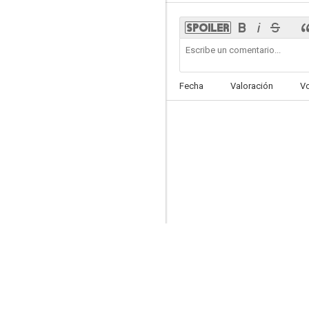
Las aventuras de Sherlock Holmes
Fecha
Valoración
V
8.3
Agatha Christie: Poirot - Cinco cerditos
7.9