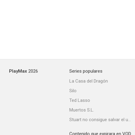
Sex Traffic
--
PlayMax
2026
Series populares
La Casa del Dragón
Silo
Island at War
Ted Lasso
--
Muertos S.L.
Stuart no consigue salvar el universo
Contenido que expirara en VOD