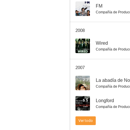
10
FM
Compañía de Produc
La aventura de Charles Augustus Milverton
2008
9.0
--
Wired
Compañía de Produc
2007
7.3
La abadía de No
Compañía de Produc
Principal sospechoso (Prime Suspect)
5.5
Longford
8.7
Compañía de Produc
Ver todo