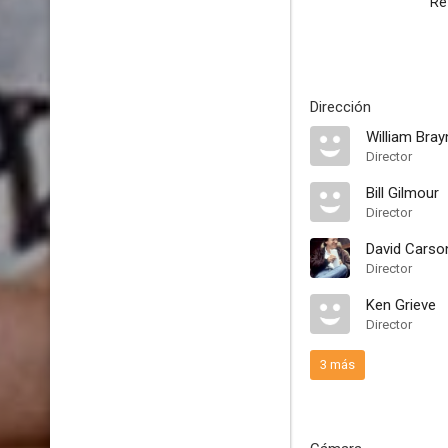
R
Dirección
William Bray
Director
Bill Gilmour
Director
David Carso
Director
Ken Grieve
Director
3 más