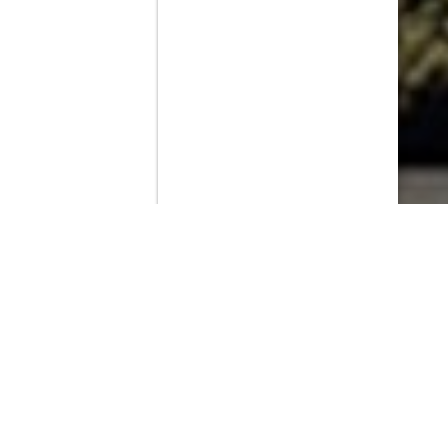
Contenido que expirara en VOD
Amazon Prime Video
Movistar+
Netflix
Filmin
HBO Max