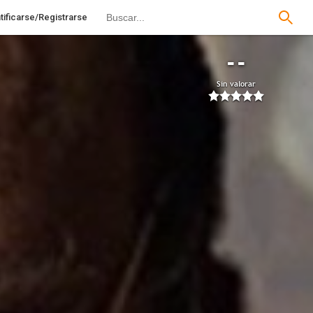
tificarse/Registrarse
--
Sin valorar