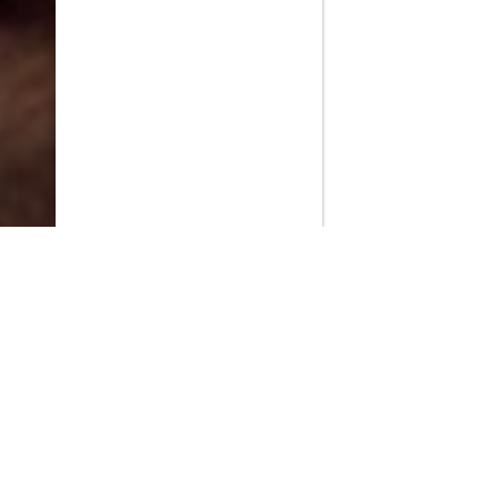
PlayMax
2026
Series populares
La Casa del Dragón
Silo
Stuart no consigue salvar el universo
Ted Lasso
Rick y Morty