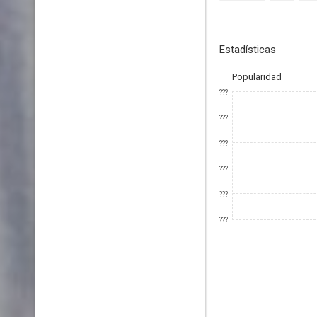
Estadísticas
Popularidad
???
???
???
???
???
???