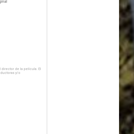
inal
irector de la película. El
oductoras y/o