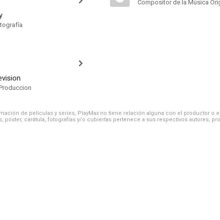
Compositor de la Música Orig
y
tografía
evision
Produccion
ación de películas y series, PlayMax no tiene relación alguna con el productor o el d
, póster, carátula, fotografías y/o cubiertas pertenece a sus respectivos autores, pr