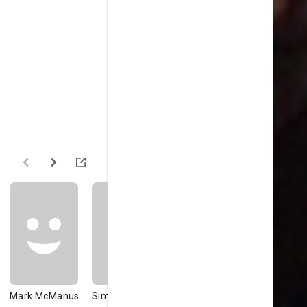
Mark McManus
Simon Molloy
Ken Campbell
Alfred Lyn